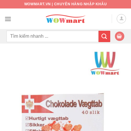
Bỏ
WOWMART.VN | CHUYÊN HÀNG NHẬP KHẨU
qua
nội
dung
Tìm
kiếm: