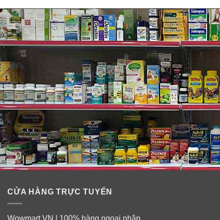
Thành phần của kẹo Socola giảm cân Đan
Mạch
Thành phần của kẹo socola giảm cân hoàn toàn từ thảo
dược thiên nhiên nên không gây tác dụng phụ, mệt mỏi
hay hại sức khỏe.
+ Thành phần chính từ cacao đen giúp hỗ trợ giảm cân
CỬA HÀNG TRỰC TUYẾN
nhanh chóng. Ca cao có khả năng tăng cường trao đổi
chất, giúp chuyển hóa carbohydrate thành năng lượng
Wowmart.VN | 100% hàng ngoại nhập.