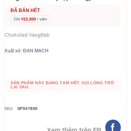
ĐÃ BÁN HẾT
Chỉ
₫13,300
/
viên
Xuất xứ:
ĐAN MẠCH
SẢN PHẨM NÀY ĐANG TẠM HẾT. VUI LÒNG TRỞ
LẠI SAU.
SP547800
SKU:
Xem thêm trên FB