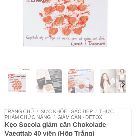
TRANG CHỦ
/
SỨC KHỎE - SẮC ĐẸP
/
THỰC
PHẨM CHỨC NĂNG
/
GIẢM CÂN - DETOX
Kẹo Socola giảm cân Chokolade
Vaegttab 40 viên (Hộp Trắng)