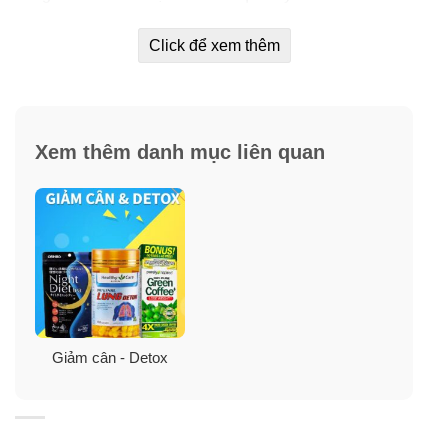
da.
Click để xem thêm
Khi sử dụng kẹo socola để giảm cân, các thành phần có
trong socola sẽ giúp giảm cảm giác thèm ăn, từ đó hạn
chế khả năng nạp nhiều thức ăn vào cơ thể.
Xem thêm danh mục liên quan
Ngoài ra, bạn cũng nên hạn chế sử dụng đồ ăn nhiều
dầu mỡ, bánh kẹo ngọt khi sử dụng kẹo giảm cân Đan
Mạch.
Giảm cân - Detox