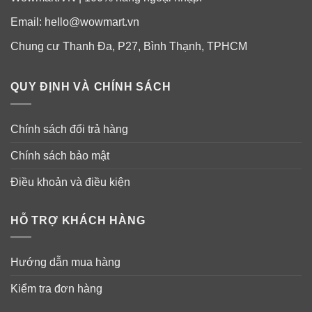
thay vì tích tụ mỡ. Không chỉ hỗ trợ quá trình trao đổi
Email:
hello@wowmart.vn
chất mà cacao còn giúp bạn giảm cảm giác thèm ăn nếu
dùng cacao trước bữa ăn.
Chung cư Thanh Đa, P27, Bình Thạnh, TPHCM
+ Trong kẹo Socola giảm cân còn có Hoodia Gordonii
QUY ĐỊNH VÀ CHÍNH SÁCH
giúp tạo cảm giác no lâu, hạn chế cảm giác thèm ăn
giúp giảm cân hiệu quả.
Chính sách đổi trả hàng
+ Trong kẹo Socola giảm cân Đan Mạch còn chứa
Chính sách bảo mật
Glucomannan, Gluggul, Gymnema Sylvestre, Triphala
có tác dụng hỗ trợ tiêu giảm mỡ thừa và giảm cân cho
Điều khoản và điều kiện
người béo phì.
HỖ TRỢ KHÁCH HÀNG
Hướng dẫn mua hàng
Kiểm tra đơn hàng