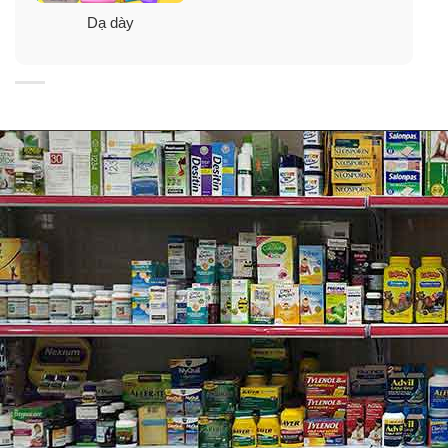
Giúp bạn xóa tan các triệu chứng khó chịu do dạ dày
Dạ dày
gây ra.