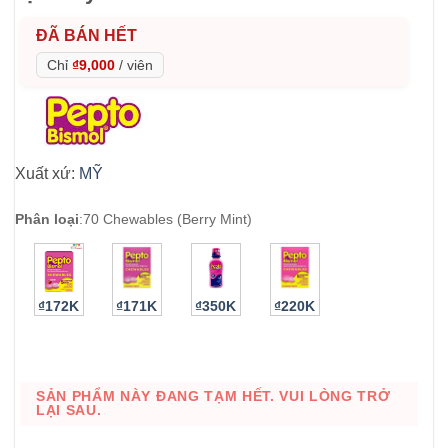
ĐÃ BÁN HẾT
Chỉ
₫9,000
/
viên
Xuất xứ:
MỸ
Phân loại
:
70 Chewables (Berry Mint)
₫172K
₫171K
₫350K
₫220K
SẢN PHẨM NÀY ĐANG TẠM HẾT. VUI LÒNG TRỞ
LẠI SAU.