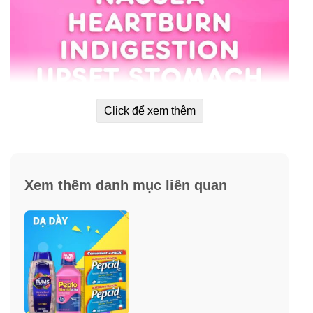
Click để xem thêm
Xem thêm danh mục liên quan
✓
Giúp chống lại 5 triệu chứng về tiêu hóa, dạ dày:
buồn nôn, ợ nóng, khó tiêu, đau bụng, tiêu chảy.
✓
Pepto Bismol được điều chế dưới dạng viên ngậm
nhanh tan nên dễ dàng tạo nên một lớp màng mỏng
bám vào dạ dày, tác dụng trực tiếp lên niêm mạc dạ dày.