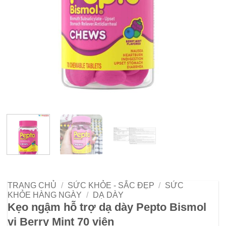
TRANG CHỦ
/
SỨC KHỎE - SẮC ĐẸP
/
SỨC
KHỎE HÀNG NGÀY
/
DẠ DÀY
Kẹo ngậm hỗ trợ dạ dày Pepto Bismol
vị Berry Mint 70 viên