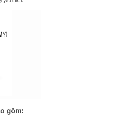
 yêu thích.
ao gồm: