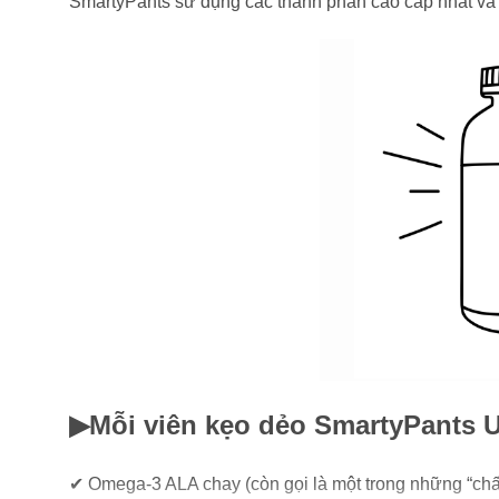
SmartyPants sử dụng các thành phần cao cấp nhất và 
▶Mỗi viên kẹo dẻo SmartyPants 
✔ Omega-3 ALA chay (còn gọi là một trong những “chất 