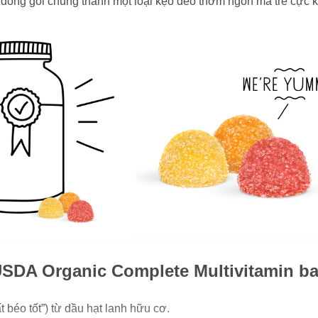
đóng gói chúng thành một loại kẹo dẻo thơm ngon mà trẻ cực kỳ
USDA Organic Complete Multivitamin b
béo tốt”) từ dầu hạt lanh hữu cơ.