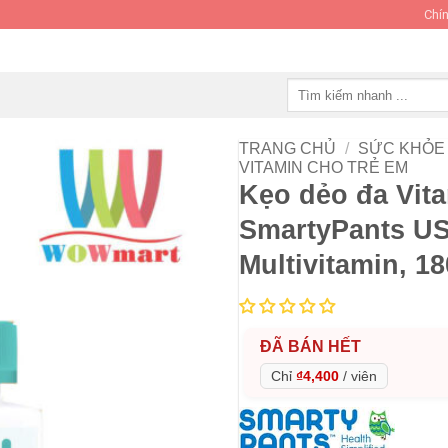
Chín
Tìm
kiếm:
TRANG CHỦ
/
SỨC KHỎE 
VITAMIN CHO TRẺ EM
Kẹo dẻo đa Vita
SmartyPants U
Multivitamin, 18
ĐÃ BÁN HẾT
Chỉ
₫4,400
/
viên