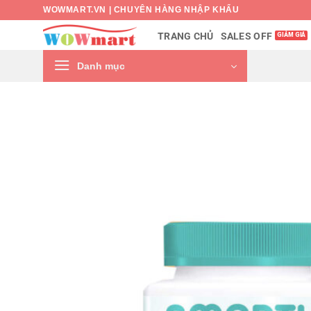
Bỏ
WOWMART.VN | CHUYÊN HÀNG NHẬP KHẨU
qua
SALES OFF
TRANG CHỦ
nội
dung
Danh mục