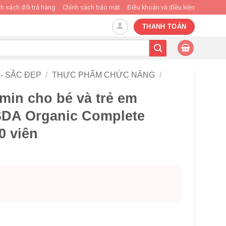
h sách đổi trả hàng
Chính sách bảo mật
Điều khoản và điều kiện
THANH TOÁN
- SẮC ĐẸP
/
THỰC PHẨM CHỨC NĂNG
/
min cho bé và trẻ em
SDA Organic Complete
0 viên