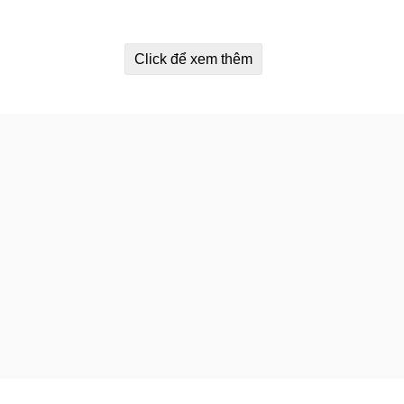
ụng của trẻ thoải mái bằng cách hỗ trợ tiêu hóa bình thường
Click để xem thêm
ng ta, để giúp con bạn xây dựng xương và răng chắc khỏe.
năng miễn dịch và sản xuất năng lượng của con bạn.
ình thường, sức khỏe và sự phát triển tốt.