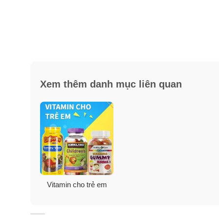
✔ Probiotic (Bacillus subtilis) hoạt động để giữ cho b
✔ Vitamin D3, dạng vitamin D ưa thích của cơ thể chú
✔ Methylcobalamin, dạng B12 ưu việt, để hỗ trợ khả 
Xem thêm danh mục liên quan
✔ Kẽm hỗ trợ xương khỏe mạnh, chức năng miễn dịch b
Vitamin cho trẻ em