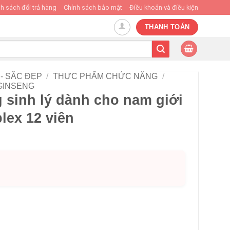
h sách đổi trả hàng
Chính sách bảo mật
Điều khoản và điều kiện
THANH TOÁN
- SẮC ĐẸP
/
THỰC PHẨM CHỨC NĂNG
/
GINSENG
 sinh lý dành cho nam giới
ex 12 viên