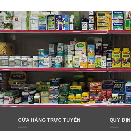
✓
Thúc đẩy lưu thông máu và trao đổi chất.
✓
Cải thiện vấn đề huyết áp cao và chức năng tim.
✓
Kiểm soát mức cholesterol.
✓
Ngăn ngừa bệnh tiểu đường.
✓
Cải thiện trí nhớ, giảm thiểu khả năng gây bệnh Alz
✓
Giải tỏa căng thẳng đầu óc, giúp tinh thần minh mẫn
✓
Phòng chống bệnh thấp khớp và viêm khớp.
✓
Cải thiện khả năng sinh sản.
✓
Điều tiết gan, thận, chức năng phổi.
CỬA HÀNG TRỰC TUYẾN
QUY ĐỊN
✓
Thúc đẩy hệ thống miễn dịch.