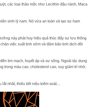
quýt, các loại thảo mộc như Lecithin đậu nành, Maca
iện sinh lý nam. Nó vừa an toàn và tạo sự ham
dưỡng này phát huy hiệu quả thúc đẩy sự lưu thông
chặn việc xuất tinh sớm và đảm bảo tinh dịch dồi
ến tim mạch, huyết áp và sự sống. Ngoài tác dụng
g trong máu cao, cholesterol cao, suy giảm trí nhớ,
 lắt nhắt, thiếu tiết niệu kiểm soát…