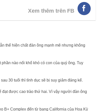
HÌNH THẬT
Xem thêm trên FB
 vẫn thể hiện chất đàn ông mạnh mẽ nhưng không
t phần nào nổi khổ khó có con của quý ông. Tuy
au 30 tuổi thì tình dục sẽ bị suy giảm đáng kể.
 đạt được cao trào thứ hai. Vì vậy người đàn ông
 Kẹo B+ Complex đến từ bang California của Hoa Kỳ