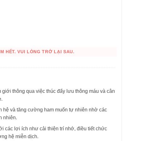
 HẾT. VUI LÒNG TRỞ LẠI SAU.
am giới thông qua việc thúc đẩy lưu thông máu và cân
e.
an hệ và tăng cường ham muốn tự nhiên nhờ các
n nhiên.
 các lợi ích như cải thiện trí nhớ, điều tiết chức
ờng hệ miễn dịch.