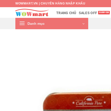
Bỏ
WOWMART.VN | CHUYÊN HÀNG NHẬP KHẨU
qua
SALES OFF
TRANG CHỦ
nội
dung
Danh mục