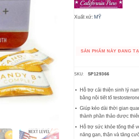
Xuất xứ:
MỸ
SẢN PHẨM NÀY ĐANG TẠM
SP129366
SKU:
Hỗ trợ cải thiện sinh lý n
bằng nội tiết tố testosteron
Giúp kéo dài thời gian qu
thành phần thảo dược thiê
Hỗ trợ sức khỏe tổng thể với
năng gan, thận và tăng cư