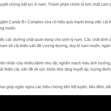
 quyết chứng bất lực ở nam. Thành phần chính là tinh chất cam 
ngậm Candy B+ Complex vừa có hiệu quả mạnh trong việc cải th
ong muốn.
iệc các dưỡng chất quan trọng cho sinh lý nam. Các chất dinh 
i nam sẽ cải thiện vấn đề cương dương, duy trì ham muốn, ngăn 
yên nhân của nhiều bệnh như tắc nghẽn mạch máu ảnh hưởng đ
cải thiện các vấn đề về sức khỏe như tăng huyết áp, lượng đườn
s giúp ngăn ngừa các triệu chứng tiền liệt tuyến, tiểu đêm, tiểu