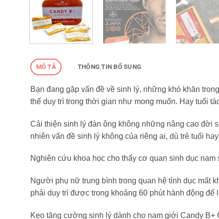
MÔ TẢ
THÔNG TIN BỔ SUNG
Bạn đang gặp vấn đề về sinh lý, những khó khăn tron
thể duy trì trong thời gian như mong muốn. Hay tuổi t
Cải thiện sinh lý đàn ông không những nâng cao đời 
nhiên vấn đề sinh lý không của riêng ai, dù trẻ tuổi hay
Nghiên cứu khoa học cho thấy cơ quan sinh dục nam sẽ 
Người phụ nữ trung bình trong quan hệ tình dục mất k
phải duy trì được trong khoảng 60 phút hành động để 
Kẹo tăng cường sinh lý dành cho nam giới Candy B+ Co