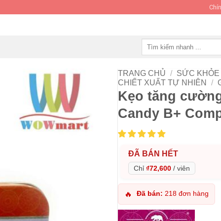
Chín
Tìm
kiếm:
TRANG CHỦ
/
SỨC KHỎE 
CHIẾT XUẤT TỰ NHIÊN
/
Kẹo tăng cường
Candy B+ Compl
ĐÃ BÁN HẾT
Chỉ
₫72,600
/
viên
Đã bán:
218 đơn hàng
🔥