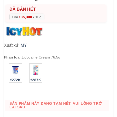
ĐÃ BÁN HẾT
Chỉ
₫35,300
/
10g
Xuất xứ:
MỸ
Phân loại
:
Lidocaine Cream 76.5g
₫272K
₫287K
SẢN PHẨM NÀY ĐANG TẠM HẾT. VUI LÒNG TRỞ
LẠI SAU.