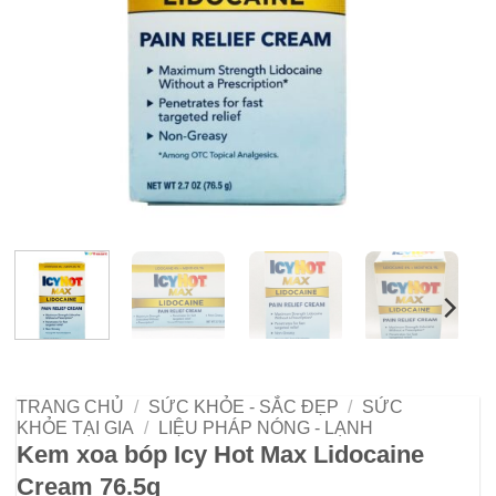
TRANG CHỦ
/
SỨC KHỎE - SẮC ĐẸP
/
SỨC
KHỎE TẠI GIA
/
LIỆU PHÁP NÓNG - LẠNH
Kem xoa bóp Icy Hot Max Lidocaine
Cream 76.5g