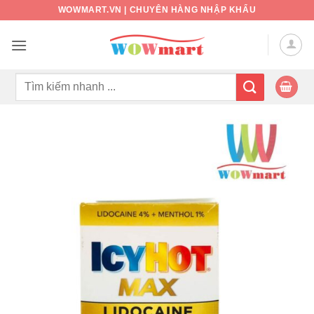
Bỏ
WOWMART.VN | CHUYÊN HÀNG NHẬP KHẨU
qua
nội
dung
Tìm
kiếm: