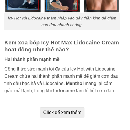
Icy Hot với Lidocaine thâm nhập vào dây thần kinh để giảm
cơn đau nhanh chóng.
Kem xoa bóp Icy Hot Max Lidocaine Cream
hoạt động như thế nào?
Hai thành phần mạnh mẽ
Công thức sức mạnh tối đa của Icy Hot with Lidocaine
Cream chứa hai thành phần mạnh mẽ để giảm cơn đau:
tinh dầu bạc hà và Lidocaine.
Menthol
mang lại cảm
giác mát lạnh, trong khi
Lidocaine
làm tê liệt cơn đau.
Gây tê cơn đau
Click để xem thêm
Icy Hot tác dụng nhanh với Lidocaine được thiết kế để
làm tê liệt các dây thần kinh đang bị tổn thương trầm
trọng và giảm cơn đau cho bạn.