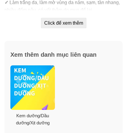
✓
Làm trắng da, làm mờ vùng da nám, sạm, tàn nhang,
nhiều đốm nâu, có vết thâm do mụn để lại.
Click để xem thêm
✓
Chiết xuất từ các tinh chất thảo mộc giúp giữ ẩm và
làm mềm mại da chống lại các dấu hiệu lão hoá.
✓
Sự kết hợp của thành phần chiết xuất tự nhiên như
chiết xuất Cam Thảo, tinh dầu đậu nhành, dầu Olive và
Xem thêm danh mục liên quan
hoạt chất Kojic Acid… Kem giúp phân tán sắc tố
melanin, ngăn chặn việc sản xuất melanin và tăng
cường các sắc tố cân bằng da khác, giảm bệnh chàm,
làm sáng da nhẹ nhàng, an toàn, không làm khô hay
kích ứng da.
✓
Giúp giảm và ngăn ngừa tình trạng rối loạn sắc tố ở
cấp độ biểu mô.
Kem dưỡng/Dầu
dưỡng/Xịt dưỡng
✓
Cải thiện đều màu da và dưỡng trắng bật tone da.