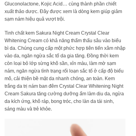
Gluconolactone, Kojic Acid… cùng thành phần chiết
xuất thảo dược. Đây được xem là dòng kem giúp giảm
sạm nám hiệu quả vượt trội.
Tinh chất kem Sakura Night Cream Crystal Clear
Whitening Cream có khả năng thẩm thấu sâu vào biểu
bì da. Chúng cung cấp một phức hợp tiên tiến xâm nhập
vào da, ngăn ngừa sắc tố da gia tăng. Đồng thời kem
còn loại bỏ lớp sừng khô sần, xỉn màu, làm mờ sạm
nám, ngăn ngừa tình trạng rối loạn sắc tố ở cấp độ biểu
mô, cải thiện bề mặt da nhanh chóng, an toàn. Kem
trắng da trị nám ban đêm Crystal Clear Whitening Night
Cream Sakura tăng cường dưỡng ẩm làm dịu da, ngừa
da kích ứng, khô ráp, bong tróc, cho làn da tái sinh,
sáng màu và trẻ khỏe.