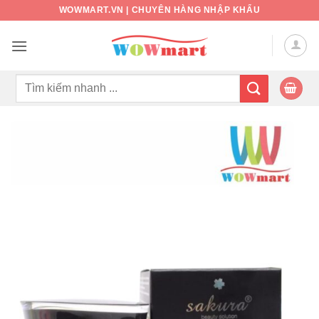
Bỏ
WOWMART.VN | CHUYÊN HÀNG NHẬP KHẨU
qua
nội
dung
Tìm
kiếm: