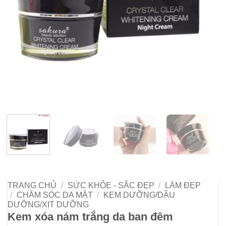
TRANG CHỦ
/
SỨC KHỎE - SẮC ĐẸP
/
LÀM ĐẸP
/
CHĂM SÓC DA MẶT
/
KEM DƯỠNG/DẦU
DƯỠNG/XỊT DƯỠNG
Kem xóa nám trắng da ban đêm