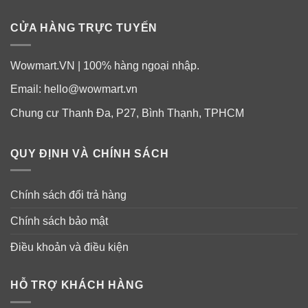
CỬA HÀNG TRỰC TUYẾN
Wowmart.VN | 100% hàng ngoại nhập.
Email:
hello@wowmart.vn
Chung cư Thanh Đa, P27, Bình Thạnh, TPHCM
QUY ĐỊNH VÀ CHÍNH SÁCH
Chính sách đổi trả hàng
BÀI VIẾT LIÊN QUAN:
Chính sách bảo mật
Gel trị mụn siêu tốc Clean & Clear Persa Gel
Maximum Strength 28g
Điều khoản và điều kiện
Serum đặc trị nám mụn Nhật Bản Vitamin C Melano
HỖ TRỢ KHÁCH HÀNG
CC Rohto 20ml