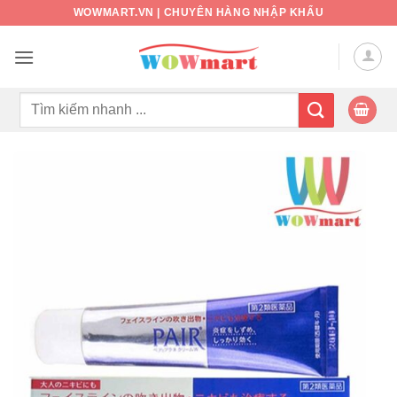
Bỏ
WOWMART.VN | CHUYÊN HÀNG NHẬP KHẨU
qua
nội
dung
Tìm
kiếm: