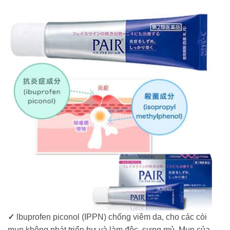
✓
lbuprofen piconol (IPPN) chống viêm da, cho các còi
mụn không phát triển bự và làm độc, sưng mủ. Mụn của