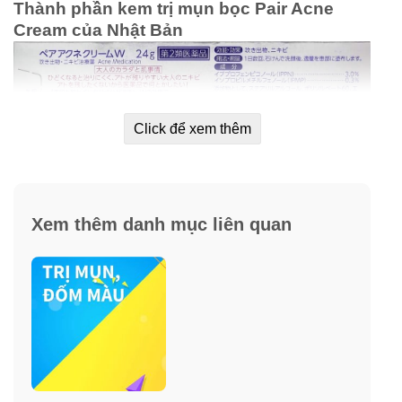
Thành phần kem trị mụn bọc Pair Acne
Cream của Nhật Bản
Click để xem thêm
Xem thêm danh mục liên quan
Hướng dẫn sử dụng kem trị các loại mụn
từ Nhật Bản Pair Acne Cream
Buổi sáng
: bạn có thể bôi khi ở nhà hoặc trước khi ra
ngoài để ngăn ngừa và diệt khuẩn mụn đang và sắp
hình thành.
Buổi tối
: trước khi đi ngủ là lúc tốt nhất để bạn diệt tận
gốc các nhân mụn phát triển.