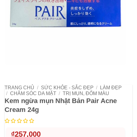
TRANG CHỦ
/
SỨC KHỎE - SẮC ĐẸP
/
LÀM ĐẸP
/
CHĂM SÓC DA MẶT
/
TRỊ MỤN, ĐỐM MÀU
Kem ngừa mụn Nhật Bản Pair Acne
Cream 24g
₫
257,000