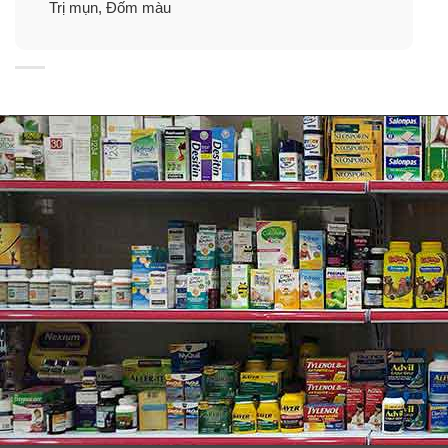
Trị mụn, Đốm màu
Bạn nên bôi mỗi ngày 2 lần hoặc bất cứ lúc nào bạn
cảm thấy cần thiết nhất..
Bôi mỗi ngày cho đến khi hết mụn. Hiệu quả sẽ giảm
sau 2 – 3 ngày.
Review về kem ngăn ngừa mụn Pair Acne Nhật