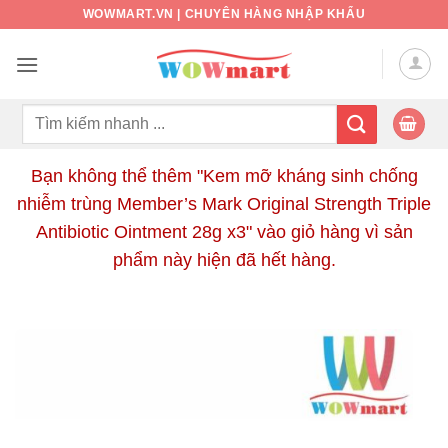
Bỏ
WOWMART.VN | CHUYÊN HÀNG NHẬP KHẨU
qua
nội
dung
Tìm
kiếm:
Bạn không thể thêm "Kem mỡ kháng sinh chống
nhiễm trùng Member’s Mark Original Strength Triple
Antibiotic Ointment 28g x3" vào giỏ hàng vì sản
phẩm này hiện đã hết hàng.