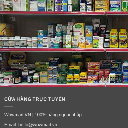
có: vết thương sâu hoặc vết đâm; vết cắn của động vật;
bỏng nghiêm trọng.
Để xa tầm tay trẻ em.
CỬA HÀNG TRỰC TUYẾN
Wowmart.VN | 100% hàng ngoại nhập.
Email:
hello@wowmart.vn