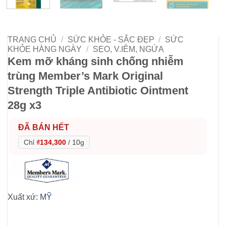
TRANG CHỦ
/
SỨC KHỎE - SẮC ĐẸP
/
SỨC
KHỎE HÀNG NGÀY
/
SẸO, V.IÊM, NGỨA
Kem mỡ kháng sinh chống nhiễm
trùng Member’s Mark Original
Strength Triple Antibiotic Ointment
28g x3
ĐÃ BÁN HẾT
Chỉ
₫134,300
/
10g
Xuất xứ:
MỸ