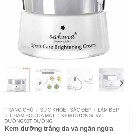
TRANG CHỦ
/
SỨC KHỎE - SẮC ĐẸP
/
LÀM ĐẸP
/
CHĂM SÓC DA MẶT
/
KEM DƯỠNG/DẦU
DƯỠNG/XỊT DƯỠNG
Kem dưỡng trắng da và ngăn ngừa