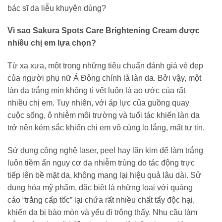
bác sĩ da liễu khuyên dùng?
Vì sao Sakura Spots Care Brightening Cream được
nhiều chị em lựa chọn?
Từ xa xưa, một trong những tiêu chuẩn đánh giá vẻ đẹp
của người phụ nữ Á Đông chính là làn da. Bởi vậy, một
làn da trắng mịn không tì vết luôn là ao ước của rất
nhiều chị em. Tuy nhiên, với áp lực của guồng quay
cuộc sống, ô nhiễm môi trường và tuổi tác khiến làn da
trở nên kém sắc khiến chị em vô cùng lo lắng, mất tự tin.
Sử dụng công nghệ laser, peel hay lăn kim để làm trắng
luôn tiềm ẩn nguy cơ da nhiễm trùng do tác động trực
tiếp lên bề mặt da, không mang lại hiệu quả lâu dài. Sử
dụng hóa mỹ phẩm, đặc biệt là những loại với quảng
cáo “trắng cấp tốc” lại chứa rất nhiều chất tẩy độc hại,
khiến da bị bào mòn và yếu đi trông thấy. Nhu cầu làm