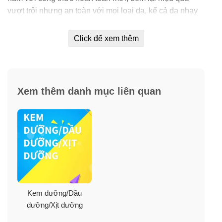
vượt trội nhưng an toàn với mọi loại da, kể cả da nhạy
cảm.
Click để xem thêm
Theo các chuyên gia da liễu hàng đầu, để giải quyết
những nhược điểm trên làn da và nuôi dưỡng da khỏe
mạnh, phương pháp tốt nhất chính là sử dụng dược mỹ
phẩm của những thương hiệu uy tín. Bắt nguồn từ Nhật
Xem thêm danh mục liên quan
Bản – đất nước với những bí quyết làm đẹp trứ danh,
thương hiệu dược mỹ phẩm Sakura mang đến cho
người dùng những giải pháp chăm sóc, cải thiện và
điều trị các vấn đề về da toàn diện, được chứng nhận
bởi các đơn vị kiểm nghiệm uy tín trên thế giới. Đó là lý
do Sakura luôn nằm trong top những thương hiệu dược
mỹ phẩm được phái đẹp tin dùng nhất.
Nằm trong bộ làm trắng, ngăn ngừa sạm nám mới nhất
Kem dưỡng/Dầu
của Sakura, Spots Care Brightening Cream có công
dưỡng/Xịt dưỡng
thức cải tiến, mang đến sự thay đổi thấy rõ cho làn da,