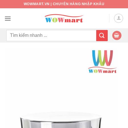
Bỏ
WOWMART.VN | CHUYÊN HÀNG NHẬP KHẨU
qua
nội
dung
Tìm
kiếm: