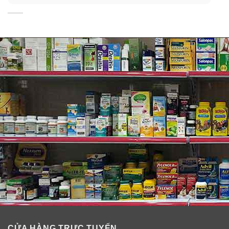
đạt hiệu quả với cả hai yếu tố làm trắng và ngăn ngừa
sạm nám. Cùng Sakura mục sở thị sản phẩm được rất
nhiều tín đồ làm đẹp nhắc đến này nhé!
Vỏ hộp
Sakura vẫn giữ nguyên thiết kế đặc trưng với vỏ hộp
màu trắng – bạc truyền thống. Thiết kế đơn giản nhưng
lại khá tinh tế và sang trọng bởi hũ kem được sử dụng
chất liệu thuỷ tinh cao cấp, nắp mạ chrome, cho cảm
giác cầm chắc tay và đáng giá. Dung tích lên tới 45g
giúp thời gian sử dụng được lâu hơn.
Chất kem
Sakura Spots Care Brightening Cream có kết cấu dạng
kem lỏng, mịn, màu trắng. Bạn có thể cảm nhận được
hương thơm dịu nhẹ của chất kem khi thoa lên mặt.
CỬA HÀNG TRỰC TUYẾN