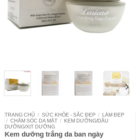
TRANG CHỦ
/
SỨC KHỎE - SẮC ĐẸP
/
LÀM ĐẸP
/
CHĂM SÓC DA MẶT
/
KEM DƯỠNG/DẦU
DƯỠNG/XỊT DƯỠNG
Kem dưỡng trắng da ban ngày