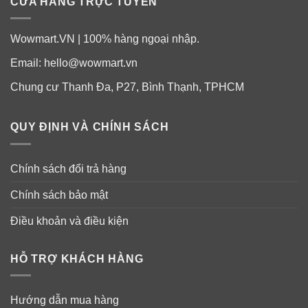
Thuốc làm trắng da Ivory Caps Lightening Pills
CỬA HÀNG TRỰC TUYẾN
Tinh chất nhau thai cừu Úc Lariena Placenta Serum
Wowmart.VN | 100% hàng ngoại nhập.
Concentrate
Email:
hello@wowmart.vn
Chung cư Thanh Đa, P27, Bình Thạnh, TPHCM
QUY ĐỊNH VÀ CHÍNH SÁCH
Chính sách đổi trả hàng
Chính sách bảo mật
Điều khoản và điều kiện
HỖ TRỢ KHÁCH HÀNG
Hướng dẫn mua hàng