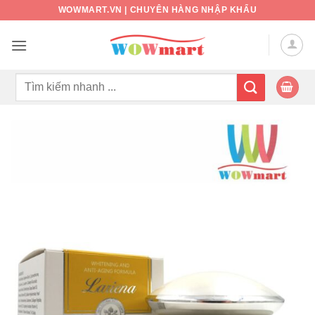
Bỏ
WOWMART.VN | CHUYÊN HÀNG NHẬP KHẨU
qua
nội
dung
Tìm
kiếm: