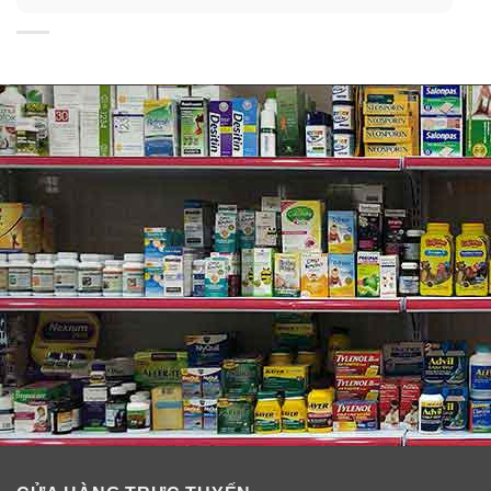
Kem dưỡng trắng da chống lão hoá ban đêm Lariena
Glowing Night Cream
Tế bào gốc dưỡng trắng da của Úc Lariena Cellular
Whitening Concentrate
Kem chống nắng Shiseido Anessa Perfect UV
Suncreen SPF50+
Xịt chống nắng Alba Botanica Hawaiian Sunscreen
Spray SPF50
Xịt chống nắng khi đi biển Neutrogena Beach
Defense SPF70
Viên uống trắng da, trị nám và tàn nhang từ Neige
White Plus
Viên uống tái tạo và chống oxy hóa da Relumins
Advance Nutrition Vitamin C Complex