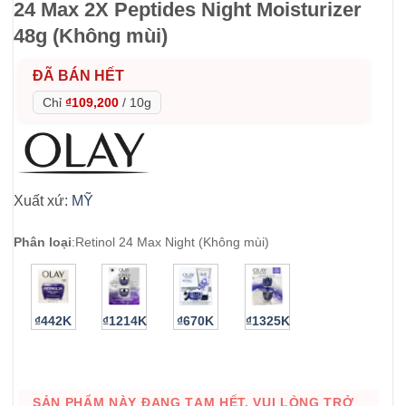
24 Max 2X Peptides Night Moisturizer
48g (Không mùi)
ĐÃ BÁN HẾT
Chỉ
₫109,200
/
10g
Xuất xứ:
MỸ
Phân loại
:
Retinol 24 Max Night (Không mùi)
₫442K
₫1214K
₫670K
₫1325K
SẢN PHẨM NÀY ĐANG TẠM HẾT. VUI LÒNG TRỞ