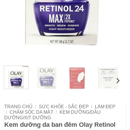
TRANG CHỦ
/
SỨC KHỎE - SẮC ĐẸP
/
LÀM ĐẸP
/
CHĂM SÓC DA MẶT
/
KEM DƯỠNG/DẦU
DƯỠNG/XỊT DƯỠNG
Kem dưỡng da ban đêm Olay Retinol