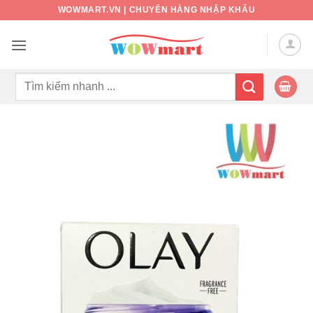
Bỏ
WOWMART.VN | CHUYÊN HÀNG NHẬP KHẨU
qua
nội
dung
Tìm
kiếm: