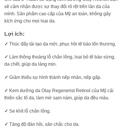
sẽ cảm nhận được sự thay đổi rõ rệt trên làn da của
mình. Sản phẩm cao cấp của Mỹ an toàn, không gây
kích ứng cho mọi loại da.
Lợi ích:
✓
Thúc đẩy tái tạo da mới, phục hồi tế bào tổn thương.
✓
Làm thông thoáng lỗ chân lông, loại bỏ tế bào sừng,
da chết, giúp da láng mịn.
✓
Giảm thiểu sự hình thành nếp nhăn, nếp gấp.
✓
Kem dưỡng da Olay Regenerist Retinol của Mỹ cải
thiện sắc tố da, làm mờ sạm nám, giúp da đều màu.
✓
Se khít lỗ chân lông.
✓
Tăng độ đàn hồi, săn chắc cho da.