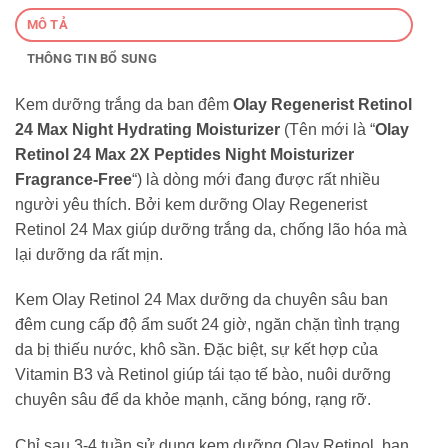
MÔ TẢ
THÔNG TIN BỔ SUNG
Kem dưỡng trắng da ban đêm
Olay Regenerist Retinol
24 Max Night Hydrating Moisturizer
(Tên mới là “
Olay
Retinol 24 Max 2X Peptides Night Moisturizer
Fragrance-Free
“) là dòng mới đang được rất nhiều
người yêu thích. Bởi kem dưỡng Olay Regenerist
Retinol 24 Max giúp dưỡng trắng da, chống lão hóa mà
lại dưỡng da rất mịn.
Kem Olay Retinol 24 Max dưỡng da chuyên sâu ban
đêm cung cấp độ ẩm suốt 24 giờ, ngăn chặn tình trạng
da bị thiếu nước, khô sần. Đặc biệt, sự kết hợp của
Vitamin B3 và Retinol giúp tái tạo tế bào, nuôi dưỡng
chuyên sâu để da khỏe mạnh, căng bóng, rạng rỡ.
Chỉ sau 3-4 tuần sử dụng kem dưỡng Olay Retinol, bạn