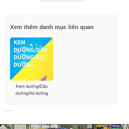
Thành phần kem dưỡng da ban đêm Olay
Xem thêm danh mục liên quan
Regenerist Retinol 24 Max Night
Moisturizer:
Thành phần
: Water, Dimethicone, Glycerin, Tapioca
Starch, Dimethicone Crosspolymer, Retinol, Retinyl
Propionate, Niacinamide*, Tropaeolum Majus
Flower/Leaf/Stem Extract**, Palmitoyl Pentapeptide-
4***, Dimethiconol, Laureth-4, Polysorbate 20, Laureth-
7, Disodium EDTA, Polyacrylamide, Acrylates/C10-30
Kem dưỡng/Dầu
Alkyl Acrylate Crosspolymer, Aminomethyl Propanol,
dưỡng/Xịt dưỡng
Polymethylsilsesquioxane, Titanium Dioxide, C13-14
Isoparaffin, DMDM Hydantoin, Iodopropynyl
Butylcarbamate. *Vitamin B3 **Natural Plant Extract
With Peptide Blend ***Peptide.