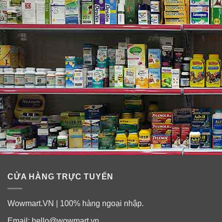
CỬA HÀNG TRỰC TUYẾN
Hình ảnh chỉ mang tính chất minh họa. Mẫu mã/ Bao bì sản
Wowmart.VN | 100% hàng ngoại nhập.
phẩm có thể được thay đổi theo thời gian.
Email:
hello@wowmart.vn