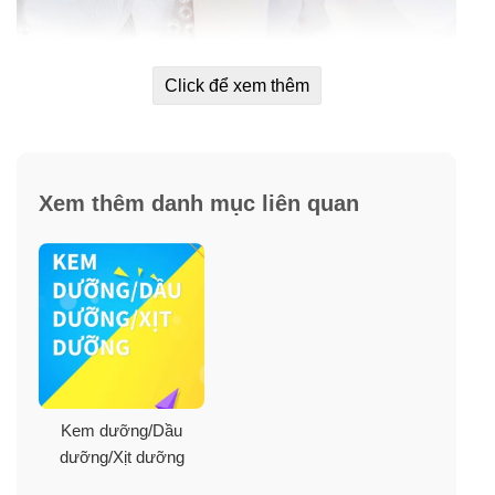
Click để xem thêm
Xem thêm danh mục liên quan
Công dụng
Sản phẩm là xứng đáng là một sản phẩm đa công dụng
khi bao gồm đến 5 chức năng khác nhau.Bên cạnh khả
Kem dưỡng/Dầu
năng điều chỉnh tone da và duy trì sự rạng rỡ cho kem
dưỡng/Xịt dưỡng
nền. Thì Kem Lót Klavuu White Pearlsation còn sở hữu