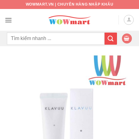
Bỏ
WOWMART.VN | CHUYÊN HÀNG NHẬP KHẨU
qua
nội
dung
Tìm
kiếm: