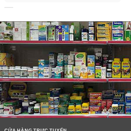
còn có thể điều chỉnh tone da như kem che khuyết
điểm, dưỡng ẩm để da mềm mịn và bắt sáng như
Highlight khi có chứa các hạt nhũ ngọc trai nhuyễn mịn.
Sản phẩm tạo hiệu ứng căng mịn, xóa mờ lỗ chân lông.
Em ấy sẽ góp phần tạo hiệu ứng mịn như nhung khi
được bôi lên da, cho bạn làn da mịn màng như em bé
vậy đó! Đồng thời còn bổ sung độ ẩm và kiềm dầu, giảm
thiểu tình trạng dầu tiết ra trong nhiều giờ. Ngăn chặn
bã nhờn và chất lỏng không bị hòa tan trong lớp lót.
Đồng thời, kem lót còn có chỉ số chống nắng SPF30
PA++ sẽ giúp bạn chống lại những tác động xấu từ tia
cực tím. Ngăn ngừa tình trạng sạm da và các dấu hiệu
của lão hóa.
CỬA HÀNG TRỰC TUYẾN