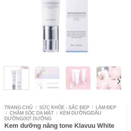
TRANG CHỦ
/
SỨC KHỎE - SẮC ĐẸP
/
LÀM ĐẸP
/
CHĂM SÓC DA MẶT
/
KEM DƯỠNG/DẦU
DƯỠNG/XỊT DƯỠNG
Kem dưỡng nâng tone Klavuu White