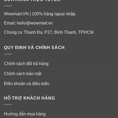
Wowmart.VN | 100% hàng ngoại nhập.
Email:
hello@wowmart.vn
Chung cư Thanh Đa, P27, Bình Thạnh, TPHCM
QUY ĐỊNH VÀ CHÍNH SÁCH
Chính sách đổi trả hàng
Chính sách bảo mật
Điều khoản và điều kiện
Thành phần
HỖ TRỢ KHÁCH HÀNG
Chiết xuất ngọc trai có tác dụng làm sáng. Tạo hiệu
ứng căng bóng để da rạng rỡ và tươi tắn suốt cả
Hướng dẫn mua hàng