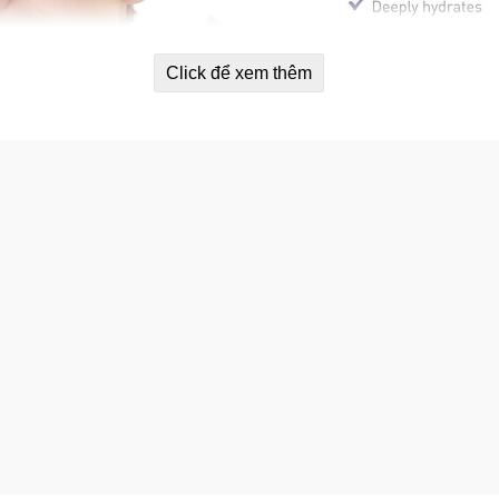
Click để xem thêm
nh ảnh chỉ mang tính chất minh họa. Mẫu mã/ Bao bì sản phẩm có thể
được thay đổi theo thời gian.