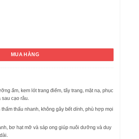
t Creme Concentre Multi-function Moisturizer 75ml số lượng
MUA HÀNG
HÌNH THẬT
ỡng ẩm, kem lót trang điểm, tẩy trang, mặt nạ, phục
 sau cạo râu.
m thẩm thấu nhanh, không gây bết dính, phù hợp mọi
nành, bơ hạt mỡ và sáp ong giúp nuôi dưỡng và duy
dài.