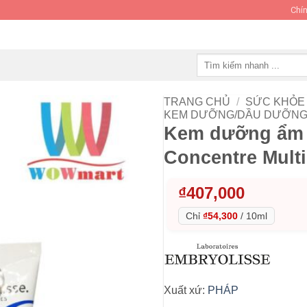
Chín
Tìm
kiếm:
TRANG CHỦ
/
SỨC KHỎE 
KEM DƯỠNG/DẦU DƯỠNG
Kem dưỡng ẩm 
Concentre Multi
₫
407,000
Chỉ
₫54,300
/
10ml
Xuất xứ:
PHÁP