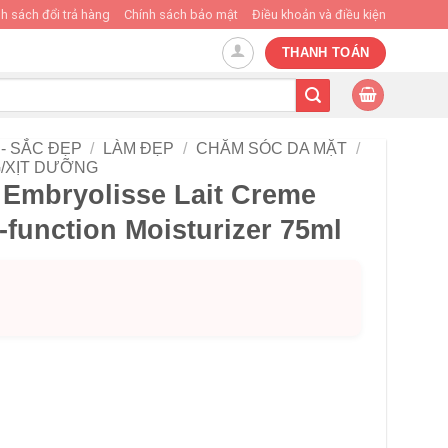
h sách đổi trả hàng
Chính sách bảo mật
Điều khoản và điều kiện
THANH TOÁN
- SẮC ĐẸP
/
LÀM ĐẸP
/
CHĂM SÓC DA MẶT
/
/XỊT DƯỠNG
Embryolisse Lait Creme
-function Moisturizer 75ml