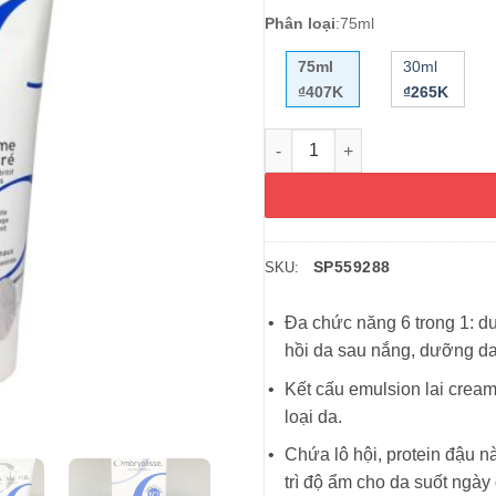
Phân loại
:
75ml
75ml
30ml
₫407K
₫265K
Kem dưỡng ẩm Embryolisse Lai
SP559288
SKU:
Đa chức năng 6 trong 1: dư
hồi da sau nắng, dưỡng da
Kết cấu emulsion lai crea
loại da.
Chứa lô hội, protein đậu 
trì độ ẩm cho da suốt ngày 