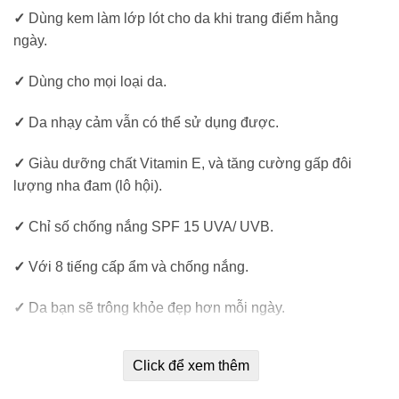
✓
Dùng kem làm lớp lót cho da khi trang điểm hằng
ngày.
✓
Dùng cho mọi loại da.
✓
Da nhạy cảm vẫn có thể sử dụng được.
✓
Giàu dưỡng chất Vitamin E, và tăng cường gấp đôi
lượng nha đam (lô hội).
✓
Chỉ số chống nắng SPF 15 UVA/ UVB.
✓
Với 8 tiếng cấp ẩm và chống nắng.
✓
Da bạn sẽ trông khỏe đẹp hơn mỗi ngày.
✓
Bảo vệ da luôn mềm mịn.
Click để xem thêm
✓
Không gây dị ứng.