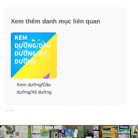
✓
Kem dịu nhẹ khô thắm vào da nhanh và không gây
bết dính.
Xem thêm danh mục liên quan
✓
Không chứa cồn.
✓
Không chất tạo mùi.
✓
Không chất tạo màu.
Kem dưỡng/Dầu
dưỡng/Xịt dưỡng