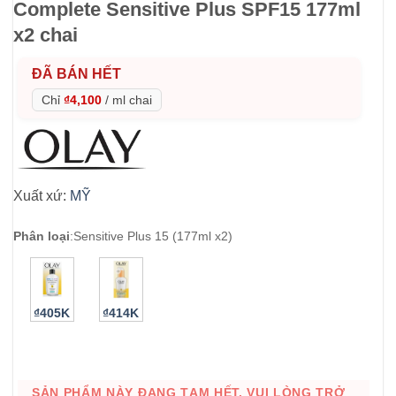
Complete Sensitive Plus SPF15 177ml
x2 chai
ĐÃ BÁN HẾT
Chỉ
₫4,100
/
ml chai
Xuất xứ:
MỸ
Phân loại
:
Sensitive Plus 15 (177ml x2)
₫405K
₫414K
SẢN PHẨM NÀY ĐANG TẠM HẾT. VUI LÒNG TRỞ