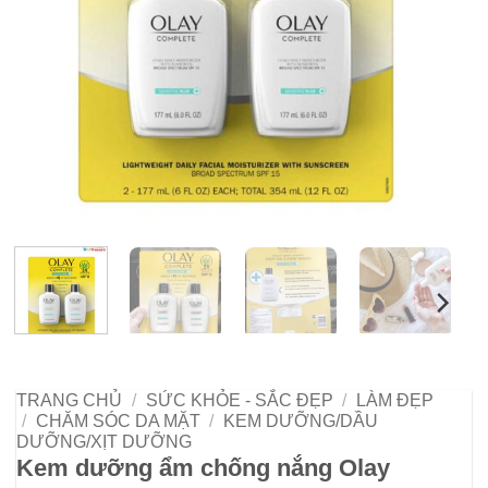
TRANG CHỦ
/
SỨC KHỎE - SẮC ĐẸP
/
LÀM ĐẸP
/
CHĂM SÓC DA MẶT
/
KEM DƯỠNG/DẦU
DƯỠNG/XỊT DƯỠNG
Kem dưỡng ẩm chống nắng Olay