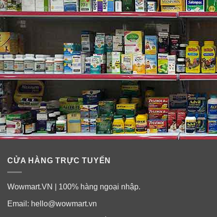
Hướng dẫn sử dụng:
+ Thoa 15 phút trước khi ra nắng, và thoa lại tối thiểu
sau mỗi 2 giờ.
+ Sử dụng đều đặn mỗi ngày sẽ thấy sự khác biệt của
làn da mịn màng.
+ Dùng kem làm lớp lót cho da khi trang điểm hằng
ngày.
CỬA HÀNG TRỰC TUYẾN
Wowmart.VN | 100% hàng ngoại nhập.
Email:
hello@wowmart.vn