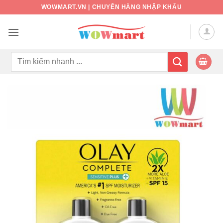
Bỏ
WOWMART.VN | CHUYÊN HÀNG NHẬP KHẨU
qua
nội
dung
Tìm
kiếm: