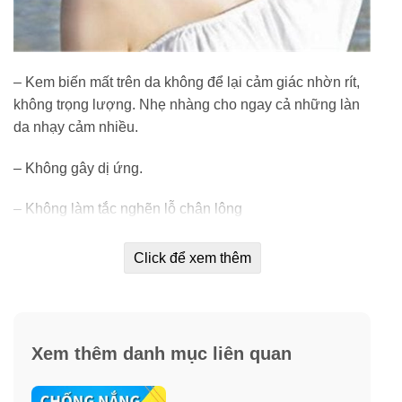
– Kem biến mất trên da không để lại cảm giác nhờn rít,
không trọng lượng. Nhẹ nhàng cho ngay cả những làn
da nhạy cảm nhiều.
– Không gây dị ứng.
– Không làm tắc nghẽn lỗ chân lông
– Không chứa dầu, không chứa PABA
Click để xem thêm
Các dòng chống nắng Neutrogena được bảo vệ với
công nghệ PURESCREEN®, một sự pha trộn mạnh mẽ
của kem chống nắng vật lý được biết đến là nhẹ nhàng
Xem thêm danh mục liên quan
trên da nhạy cảm. Nó tạo thành một hàng rào bảo vệ
trên da nhạy cảm, phản ánh và phân tán tia UVA / UVB