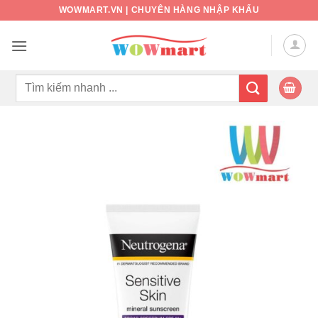
Bỏ
WOWMART.VN | CHUYÊN HÀNG NHẬP KHẨU
qua
nội
dung
Tìm
kiếm: