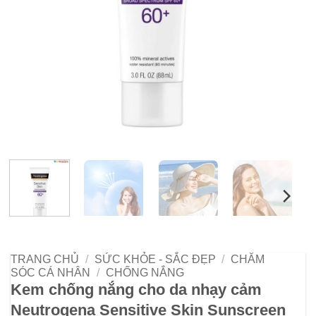
TRANG CHỦ
/
SỨC KHỎE - SẮC ĐẸP
/
CHĂM
SÓC CÁ NHÂN
/
CHỐNG NẮNG
Kem chống nắng cho da nhạy cảm
Neutrogena Sensitive Skin Sunscreen