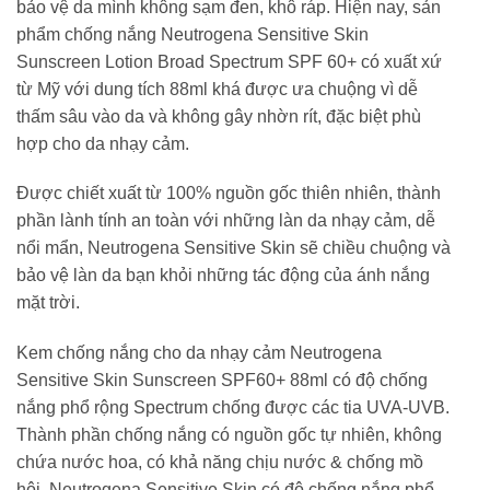
bảo vệ da mình không sạm đen, khô ráp. Hiện nay, sản
phẩm chống nắng Neutrogena Sensitive Skin
Sunscreen Lotion Broad Spectrum SPF 60+ có xuất xứ
từ Mỹ với dung tích 88ml khá được ưa chuộng vì dễ
thấm sâu vào da và không gây nhờn rít, đặc biệt phù
hợp cho da nhạy cảm.
Được chiết xuất từ 100% nguồn gốc thiên nhiên, thành
phần lành tính an toàn với những làn da nhạy cảm, dễ
nổi mẩn, Neutrogena Sensitive Skin sẽ chiều chuộng và
bảo vệ làn da bạn khỏi những tác động của ánh nắng
mặt trời.
Kem chống nắng cho da nhạy cảm Neutrogena
Sensitive Skin Sunscreen SPF60+ 88ml có độ chống
nắng phổ rộng Spectrum chống được các tia UVA-UVB.
Thành phần chống nắng có nguồn gốc tự nhiên, không
chứa nước hoa, có khả năng chịu nước & chống mồ
hôi. Neutrogena Sensitive Skin có độ chống nắng phổ