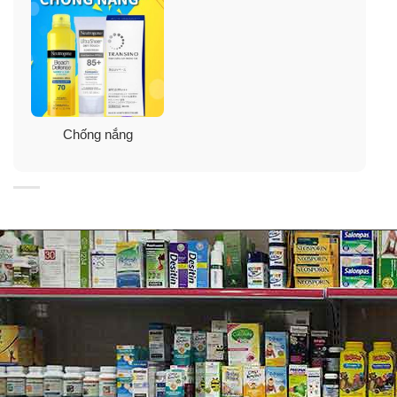
có hại trước khi chúng có cơ hội tiếp xúc với da.
Chống nắng
Hướng dẫn sử dụng kem chống nắng
Neutrogena Sensitive Skin SPF 60+
– Nên bôi trước 15 – 20 phút khi bạn chuẩn bị ra ngoài
để kem có thể ngấm sâu vào da và phát huy tác dụng.