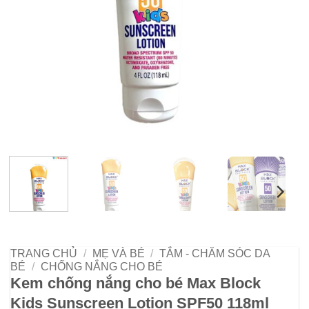
TRANG CHỦ
/
MẸ VÀ BÉ
/
TẮM - CHĂM SÓC DA
BÉ
/
CHỐNG NẮNG CHO BÉ
Kem chống nắng cho bé Max Block
Kids Sunscreen Lotion SPF50 118ml