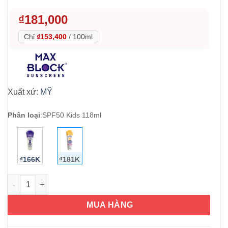
₫
181,000
Chỉ
₫153,400
/
100ml
Xuất xứ:
MỸ
Phân loại
:
SPF50 Kids 118ml
₫166K
₫181K
Kem chống nắng cho bé Max Block Kids Sunscreen Lotion SPF
MUA HÀNG