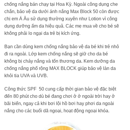
chống nắng bán chạy tại Hoa Kỳ. Ngoài công dụng che
chắn, bảo vệ da dưới ánh nắng Max Block 50 còn được
chị em Á Âu sử dụng thường xuyên như Lotion vì công
dụng dưỡng ẩm da hiệu quả. Các mẹ mua về cho bé sẽ
không phải lo ngại da trẻ bị kích ứng.
Bạn cần dùng kem chống nắng bảo vệ da bé khi trẻ nhỏ
đi ra ngoài. Lớp kem chống nắng sẽ giữ cho da bé
không bị cháy nắng và tổn thương da. Kem dưỡng da
chống nắng phổ rộng MAX BLOCK giúp bảo vệ làn da
khỏi tia UVA và UVB.
Công thức SPF 50 cung cấp thời gian bảo vệ đặc biệt
đến 80 phút cho dù bé đang chơi ở ở ngoài trời hay ở
bãi biển, ngay cả khi bơi lội hồ bơi hay phơi da ngoài
nắng cho các buổi dã ngoại, hoạt động ngoại khóa.