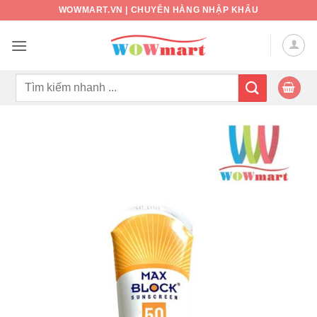
Bỏ
WOWMART.VN | CHUYÊN HÀNG NHẬP KHẨU
qua
nội
dung
Tìm
kiếm: