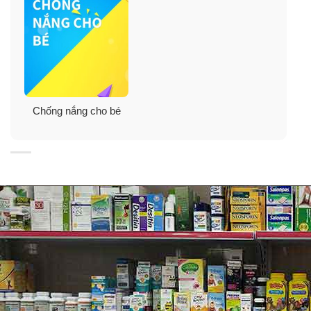
Hướng dẫn sử dụng:
Trước khi tiếp xúc với ánh nắng mặt trời, thoa sản phẩm
lên mặt và cổ.
Chống nắng cho bé
Thoa kem chống nắng trước khi ra ngoài 15 phút.
Thường xuyên thoa lại để duy trì sự bảo vệ, đặc biệt là
sau khi đổ mồ hôi, bơi lội hoặc đã bị lau đi.
Hoặc thoa lập lại sau 80 phút đến 2 tiếng.
Tránh tiếp xúc với mắt. Trong trường hợp tiếp xúc với
mắt, rửa sạch ngay lập tức với nhiều nước.
Thành phần
: Avobenzone 2%, Homosalate 15%,
Octisalate 5%, Octocrylene 1.85%, Oxybenzone 2%.