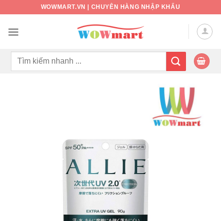
Bỏ
WOWMART.VN | CHUYÊN HÀNG NHẬP KHẨU
qua
nội
dung
Tìm
kiếm: