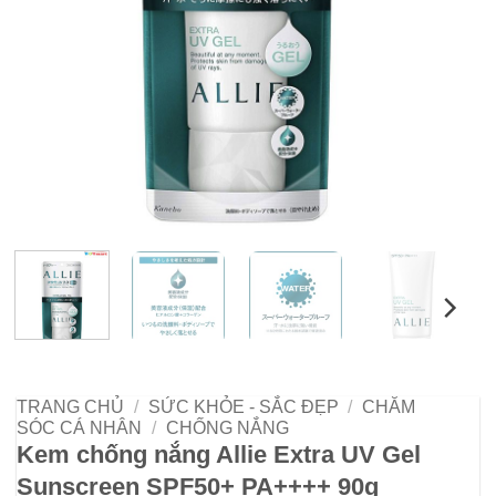
TRANG CHỦ
/
SỨC KHỎE - SẮC ĐẸP
/
CHĂM
SÓC CÁ NHÂN
/
CHỐNG NẮNG
Kem chống nắng Allie Extra UV Gel
Sunscreen SPF50+ PA++++ 90g