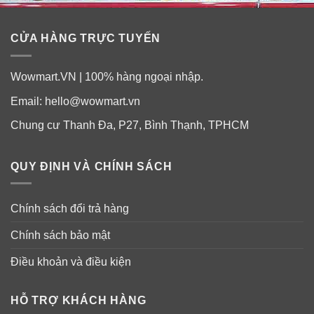
CỬA HÀNG TRỰC TUYẾN
Wowmart.VN | 100% hàng ngoại nhập.
Email:
hello@wowmart.vn
Chung cư Thanh Đa, P27, Bình Thạnh, TPHCM
QUY ĐỊNH VÀ CHÍNH SÁCH
Chính sách đổi trả hàng
Chính sách bảo mật
Điều khoản và điều kiện
✓ Công thức dưỡng ẩm, chống khô da với Hyaluronic
Acid và Collagen.
HỖ TRỢ KHÁCH HÀNG