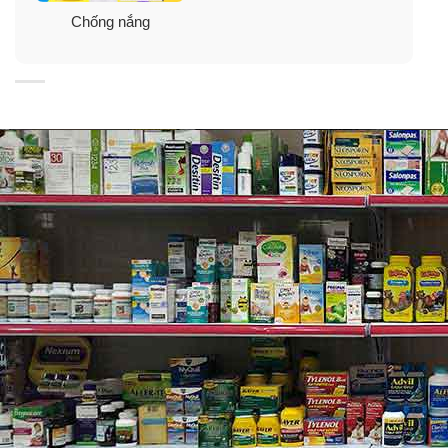
tàn nhang, đốm nâu.
Chống nắng
✓ Siêu chống nước, chống mồ hôi tốt, đảm bảo thời
gian chống nắng dài lâu.
✓ Công nghệ Skin-fit giúp lớp kem chống nắng trải đều
trên bề mặt da bất chấp việc da không được mịn hay lỗ
chân lông to.
✓ Công nghệ ADVAN UV-Barrier bảo vệ chuyên sâu làn
da khỏi tác hại của tia UV. ADVAN giúp phản xạ lại tia
UVA, ngăn không cho UVA thâm nhập sâu vào da. Qua
đó nó ngăn chặn tác động xấu mà UVA gây ra cho da
như giảm độ đàn hồi, nám tàn nhang, ung thư da…
Đồng thời, công nghệ này cũng giúp lớp chống nắng trở
nên nhẹ nhàng, mượt mà và không để lại vệt trắng
loang lổ trên da dù có đổ mồ hôi nhiều.