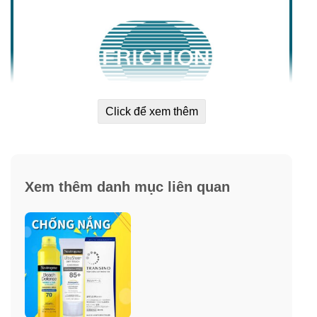
Click để xem thêm
Xem thêm danh mục liên quan
✓ Khả năng chống nắng tối ưu với chỉ số SPF50+
PA++++ cao nhất trong vùng an toàn. Kem chống nắng
Allie bảo vệ da khỏi tia UVA và UVB, ngăn chặn nám,