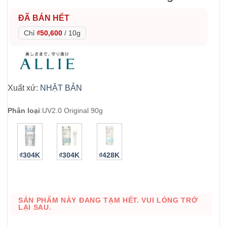
ĐÃ BÁN HẾT
Chỉ
₫50,600
/
10g
Xuất xứ:
NHẬT BẢN
Phân loại
:
UV2.0 Original 90g
₫304K
₫304K
₫428K
SẢN PHẨM NÀY ĐANG TẠM HẾT. VUI LÒNG TRỞ
LẠI SAU.