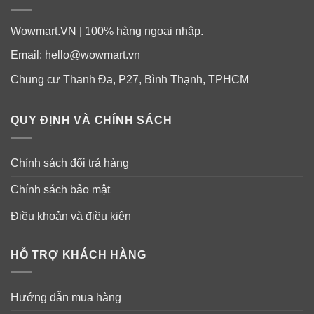
– Ngừng sử dụng và hỏi bác sĩ nếu tình trạng xấu đi,
Wowmart.VN | 100% hàng ngoại nhập.
các triệu chứng kéo dài hơn 7 ngày hoặc bị tái phát.
Email:
hello@wowmart.vn
Lưu ý: Sản phẩm này không phải là thuốc, không có tác
Chung cư Thanh Đa, P27, Bình Thạnh, TPHCM
dụng thay thế thuốc chữa bệnh, hiệu quả sử dụng sản
phẩm tùy thuộc cơ địa của từng người. Vui lòng đọc kỹ
QUY ĐỊNH VÀ CHÍNH SÁCH
hướng dẫn in trên bao bì sản phẩm trước khi sử dụng.
Chính sách đổi trả hàng
Chính sách bảo mật
Điều khoản và điều kiện
HỖ TRỢ KHÁCH HÀNG
Hướng dẫn mua hàng