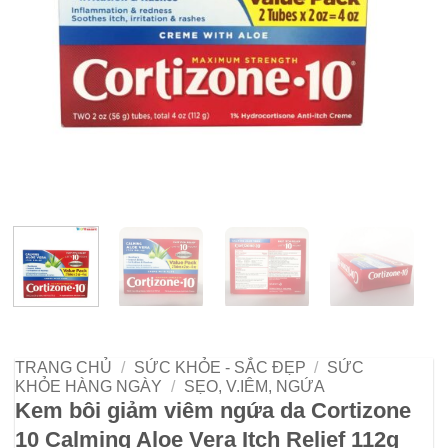
TRANG CHỦ
/
SỨC KHỎE - SẮC ĐẸP
/
SỨC
KHỎE HÀNG NGÀY
/
SẸO, V.IÊM, NGỨA
Kem bôi giảm viêm ngứa da Cortizone
10 Calming Aloe Vera Itch Relief 112g