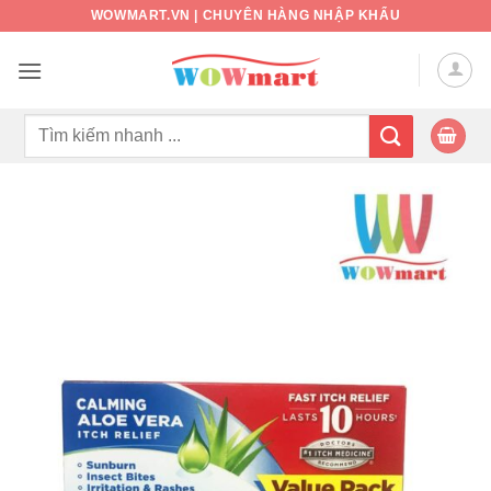
Bỏ
WOWMART.VN | CHUYÊN HÀNG NHẬP KHẨU
qua
nội
dung
Tìm
kiếm: