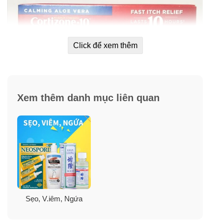
Click để xem thêm
Xem thêm danh mục liên quan
Hướng dẫn sử dụng kem giảm ngứa da
Sẹo, V.iêm, Ngứa
Cortizone 10 Calming Aloe Vera Itch Relief
–
Đối với da bị kích ứng, v.iêm, phát ban
: