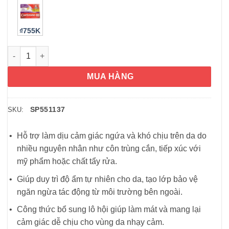
₫755K
Kem bôi giảm viêm ngứa da Cortizone 10 Calming Aloe Vera Itch
MUA HÀNG
SP551137
SKU:
Hỗ trợ làm dịu cảm giác ngứa và khó chịu trên da do
nhiều nguyên nhân như côn trùng cắn, tiếp xúc với
mỹ phẩm hoặc chất tẩy rửa.
Giúp duy trì độ ẩm tự nhiên cho da, tạo lớp bảo vệ
ngăn ngừa tác động từ môi trường bên ngoài.
Công thức bổ sung lô hội giúp làm mát và mang lại
cảm giác dễ chịu cho vùng da nhạy cảm.