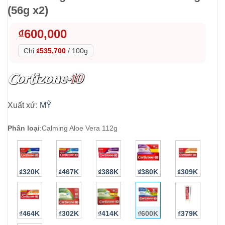
(56g x2)
₫
600,000
Chỉ
₫535,700
/
100g
Xuất xứ:
MỸ
Phân loại
:
Calming Aloe Vera 112g
₫320K
₫467K
₫388K
₫380K
₫309K
₫464K
₫302K
₫414K
₫600K
₫379K