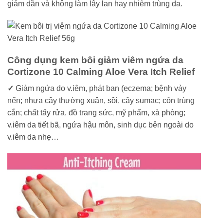
giảm dần và không làm lây lan hay nhiễm trùng da.
Công dụng kem bôi giảm viêm ngứa da
Cortizone 10 Calming Aloe Vera Itch Relief
✓
Giảm ngứa do v.iêm, phát ban (eczema; bệnh vảy
nến; nhựa cây thường xuân, sồi, cây sumac; côn trùng
cắn; chất tẩy rửa, đồ trang sức, mỹ phẩm, xà phòng;
v.iêm da tiết bã, ngứa hậu môn, sinh dục bên ngoài do
v.iêm da nhẹ…