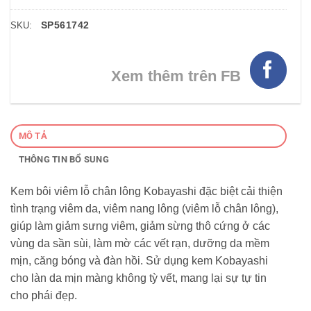
SP561742
SKU:
Xem thêm trên FB
MÔ TẢ
THÔNG TIN BỔ SUNG
Kem bôi viêm lỗ chân lông Kobayashi đặc biệt cải thiện
tình trạng viêm da, viêm nang lông (viêm lỗ chân lông),
giúp làm giảm sưng viêm, giảm sừng thô cứng ở các
vùng da sần sùi, làm mờ các vết rạn, dưỡng da mềm
mịn, căng bóng và đàn hồi. Sử dụng kem Kobayashi
cho làn da mịn màng không tỳ vết, mang lại sự tự tin
cho phái đẹp.