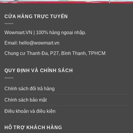
CỬA HÀNG TRỰC TUYẾN
Wowmart.VN | 100% hàng ngoại nhập.
Email:
hello@wowmart.vn
Công dụng kem bôi viêm lỗ chân lông
Chung cư Thanh Đa, P27, Bình Thạnh, TPHCM
Kobayashi
✓
Cải thiện viêm da, viêm nang lông, lông mọc ngược,
QUY ĐỊNH VÀ CHÍNH SÁCH
giúp làm giảm sưng, tiêu viêm và loại bỏ hoàn toàn các
nốt mụn mủ do viêm nang.
Chính sách đổi trả hàng
✓
Tái tạo vùng da bị tổn thương do viêm nang lông gây
Chính sách bảo mật
ra, phục hồi độ sáng sau khi bị mụn.
Điều khoản và điều kiện
✓
Làm mờ các vết rạn, dưỡng mềm da và làm da căng
mịn, bổ sung dưỡng chất dưỡng da mịn màng, mềm
HỖ TRỢ KHÁCH HÀNG
mại các vùng da bị sần sùi, sừng hóa, chai cứng.