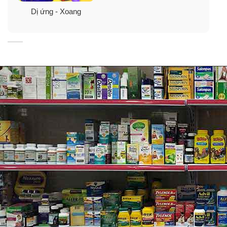
nhiều, nhưng chủ yếu do: Ảnh hưởng của khí hậu nóng,
Dị ứng - Xoang
độ ẩm cao, môi trường ô nhiễm, tác động trực tiếp lên
da. Do cạo râu, tẩy lông hay nhổ lông, băng kín da là
một yếu tố thuận lợi gây ra viêm nang lông. Bệnh nhân
tiểu đường, suy giảm miễn dịch cũng dễ mắc viêm nang
lông hơn những người khác.
Để phòng ngừa viêm nang lông bạn cần vệ sinh thân
thể thường xuyên, tắm gội bằng những loại sản phẩm
thích hợp với loại da của mình, nếu bạn thuộc da nhờn,
dễ đổ mồ hôi, hãy chọn những sản phẩm giảm sự tiết
nhờn, giữ da luôn được khô thoáng vào mùa hè. Tăng
cường bổ sung các vitamin nhóm B, đồng thời giảm ăn
các chất bột, đường.