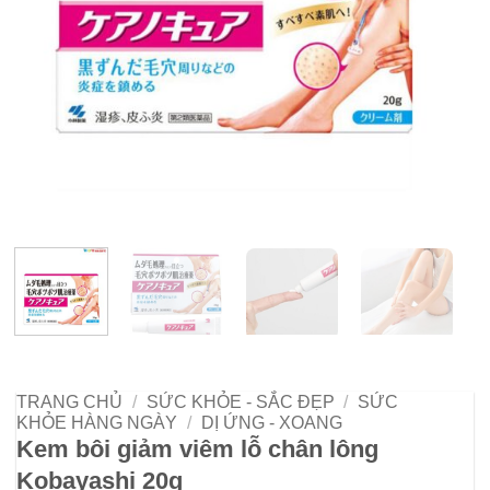
TRANG CHỦ
/
SỨC KHỎE - SẮC ĐẸP
/
SỨC
KHỎE HÀNG NGÀY
/
DỊ ỨNG - XOANG
Kem bôi giảm viêm lỗ chân lông
Kobayashi 20g