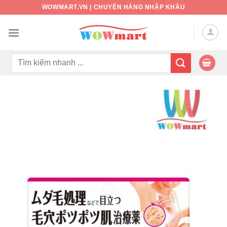
Bỏ
WOWMART.VN | CHUYÊN HÀNG NHẬP KHẨU
qua
nội
dung
Tìm
kiếm: