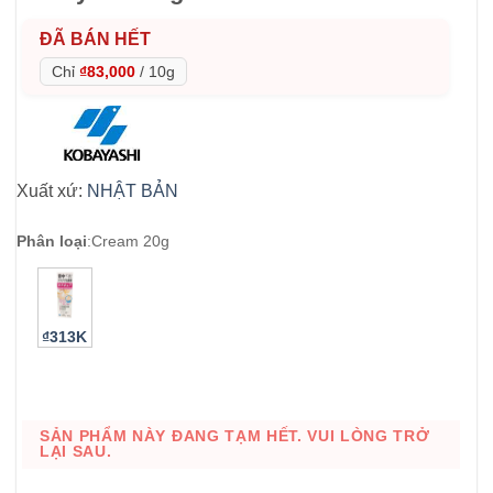
ĐÃ BÁN HẾT
Chỉ
₫83,000
/
10g
Xuất xứ:
NHẬT BẢN
Phân loại
:
Cream 20g
₫313K
SẢN PHẨM NÀY ĐANG TẠM HẾT. VUI LÒNG TRỞ
LẠI SAU.