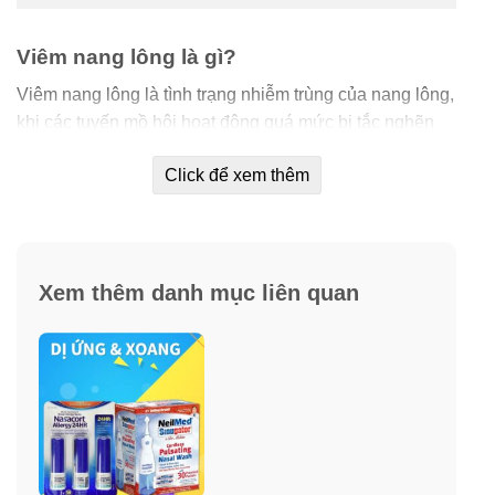
Viêm nang lông là gì?
Viêm nang lông là tình trạng nhiễm trùng của nang lông,
khi các tuyến mồ hôi hoạt động quá mức bị tắc nghẽn
do bụi bẩn hay lông mọc ngược, chất nhờn bị ứ đọng ở
Click để xem thêm
chân lông tạo môi trường cho vi khuẩn phát triển gây
viêm nang lông. Lỗ chân lông bị viêm có thể xuất hiện ở
nhiều vị trí trên cơ thể, nhưng chủ yếu tập trung ở bắp
tay, chân, đùi, mông, nách hay vùng lưng.
Xem thêm danh mục liên quan
Biểu hiện ban đầu của viêm nang lông là các nốt đỏ
hoặc mụn có lông ngay chính giữa, mụn có thể vỡ và
chảy máu, có mủ, cảm giác đau rát ngứa, khó chịu,
nghiêm trọng hơn có thể gây rụng lông và để lại sẹo,
làm mất thẩm mỹ.
Nguyên nhân dẫn đến tình trạng viêm nang lông có rất