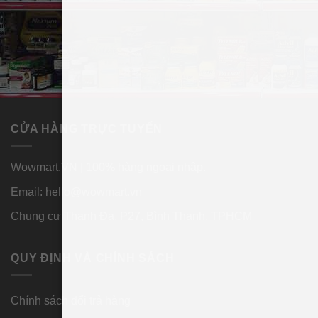
✓
Polythylene glycol 3350 làm tăng tần suất đi tiêu và
làm mềm phân.
CỬA HÀNG TRỰC TUYẾN
Wowmart.VN | 100% hàng ngoại nhập.
Email:
hello@wowmart.vn
Chung cư Thanh Đa, P27, Bình Thạnh, TPHCM
QUY ĐỊNH VÀ CHÍNH SÁCH
Thành phần bột uống hỗ trợ nhuận tràng,
ngăn táo bón Member’s Mark ClearLax
Chính sách đổi trả hàng