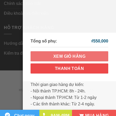
Chính sách bảo mật
Điều khoản và điều kiện
HỖ TRỢ KHÁCH HÀNG
Tổng số phụ:
₫
550,000
Hướng dẫn mua hàng
Kiểm tra đơn hàng
XEM GIỎ HÀNG
THANH TOÁN
Visa
PayPal
MasterCard
Cash
Thời gian giao hàng dự kiến:
On
HƯỚNG DẪN MUA HÀNG
KIỂM TRA ĐƠN HÀNG
- Nội thành TP.HCM: 8h - 24h.
Delivery
Copyright 2026 ©
Wowmart VN
- Ngoại thành TP.HCM: Từ 1-2 ngày
Hướng dẫn sử dụng bột uống hỗ trợ
- Các tỉnh thành khác: Từ 2-4 ngày.
nhuận tràng, cải thiện táo bón Member’s
MUA HÀNG
Chat ngay
9AM-4PM