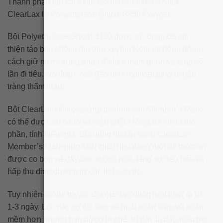
Thành phần bột cải thiện táo bón Member’s Mark
ClearLax là Polyethylene Glycol 3350 Powder.
Bột Polyethylene Glycol 3350 được sử dụng để cải
thiện táo bón không thường xuyên. Nó hoạt động bằng
cách giữ nước trong phân để làm mềm phân và tăng số
lần đi tiêu. Nó được biết đến như một loại giúp nhuận
tràng thẩm thấu.
Bột ClearLax hỗ trợ chứng táo bón của Member’s Mark
có thể được so sánh với sản phẩm MiraLAX về thành
phần, tính hiệu quả. Bột uống nhuận tràng ClearLax
Member’s Mark giúp kích thích nhu động ruột để thức ăn
được co bóp và đẩy dọc xuống ruột, tăng sự tiêu hóa và
hấp thu dinh dưỡng từ các thức ăn đó.
Tuy nhiên có thể tùy cơ địa mà nhu động ruột diễn ra từ
1-3 ngày. Lúc này có thể bạn sẽ bị đi phân lỏng và phân
mềm hơn nhưng bạn đừng lo nhé. Vì đây là dấu hiệu tốt