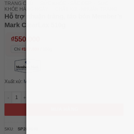
TRANG CHỦ
/
SỨC KHỎE - SẮC ĐẸP
/
SỨC
KHỎE HÀNG NGÀY
/
CHẤT XƠ - NHUẬN TRÀNG
Hỗ trợ nhuận tràng, táo bón Member’s
Mark ClearLax 510g
₫
550,000
Chỉ
₫107,800
/
100g
Xuất xứ:
MỸ
Hỗ trợ nhuận tràng, táo bón Member's Mark ClearLax 510g số 
MUA HÀNG
SP284690
SKU: