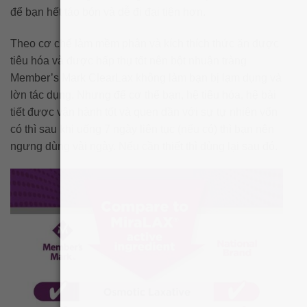
để bạn hết táo bón và dễ đi đại tiện hơn.
Theo cơ chế làm mềm phân và kích thích thức ăn được
tiêu hóa và được hấp thụ tốt nên bột nhuận tràng
Member’s Mark ClearLax không làm bạn bị lạm dụng và
lờn tác dụng. Nhưng để cơ thể bạn, hệ tiêu hóa, hệ bài
tiết được vận hành tốt và quen dần với sự tự nhiên vốn
có thì sau khi uống 7 ngày liên tục (nếu có) thì bạn nên
ngưng dùng vài ngày. Nếu cần thiết thì dùng lại sau đó.