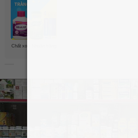
Chất xơ - Nhuận tràng
Ưu điểm:
✓
Sản phẩm ClearLax có thành phần hoạt tính tương tự
như MiraLAX.
✓
Giảm táo bón không thường xuyên (không đều).
✓
Thường tạo ra nhu động ruột trong 1 đến 3 ngày.
✓
Bột ClearLax không có mùi vị nên dễ dàng hòa tan
với các loại nước uống.