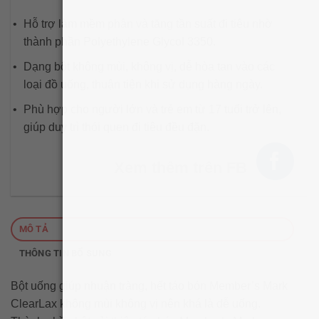
Hỗ trợ làm mềm phân và tăng tần suất đi tiêu nhờ
thành phần Polyethylene Glycol 3350.
Dạng bột không mùi, không vị, dễ hòa tan vào các
loại đồ uống, thuận tiện khi sử dụng hàng ngày.
Phù hợp cho người lớn và trẻ em từ 17 tuổi trở lên,
giúp duy trì thói quen đi tiêu đều đặn.
Xem thêm trên FB
MÔ TẢ
THÔNG TIN BỔ SUNG
Bột uống giúp nhuận tràng, hết táo bón Member’s Mark
ClearLax không mùi không vị nên khá là dễ uống.