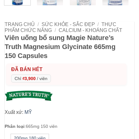
TRANG CHỦ
/
SỨC KHỎE - SẮC ĐẸP
/
THỰC
PHẨM CHỨC NĂNG
/
CALCIUM - KHOÁNG CHẤT
Viên uống bổ sung Magie Nature’s
Truth Magnesium Glycinate 665mg
150 Capsules
ĐÃ BÁN HẾT
Chỉ
₫3,900
/
viên
Xuất xứ:
MỸ
Phân loại
:
665mg 150 viên
200mg 180 viên