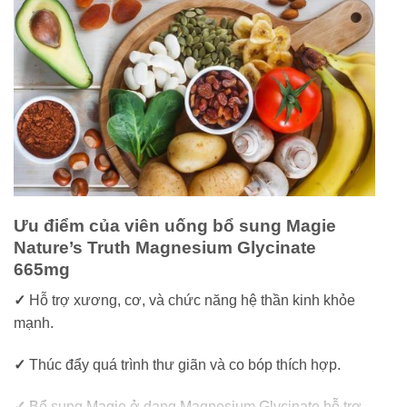
Ưu điểm của viên uống bổ sung Magie
Nature’s Truth Magnesium Glycinate
665mg
✓
Hỗ trợ xương, cơ, và chức năng hệ thần kinh khỏe
mạnh.
✓
Thúc đẩy quá trình thư giãn và co bóp thích hợp.
✓
Bổ sung Magie ở dạng Magnesium Glycinate hỗ trợ