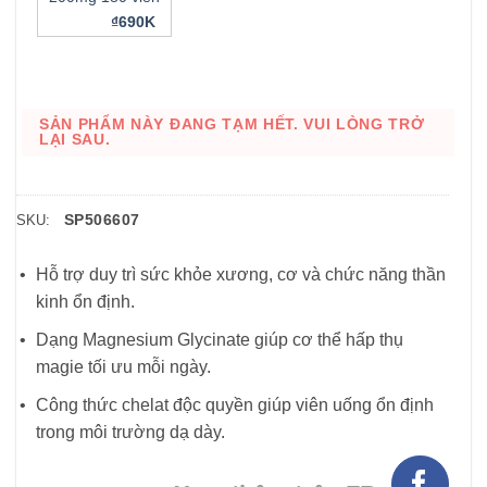
₫690K
SẢN PHẨM NÀY ĐANG TẠM HẾT. VUI LÒNG TRỞ
LẠI SAU.
SP506607
SKU:
Hỗ trợ duy trì sức khỏe xương, cơ và chức năng thần
kinh ổn định.
Dạng Magnesium Glycinate giúp cơ thể hấp thụ
magie tối ưu mỗi ngày.
Công thức chelat độc quyền giúp viên uống ổn định
trong môi trường dạ dày.