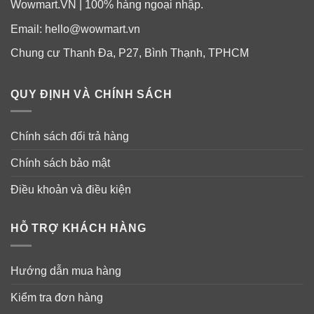
Wowmart.VN | 100% hàng ngoại nhập.
Táo bón.
Email:
hello@wowmart.vn
Hen xuyễn.
Chung cư Thanh Đa, P27, Bình Thạnh, TPHCM
QUY ĐỊNH VÀ CHÍNH SÁCH
Chính sách đổi trả hàng
Chính sách bảo mật
Điều khoản và điều kiện
HỖ TRỢ KHÁCH HÀNG
Thành phần viên uống Magie hỗ trợ cơ,
Hướng dẫn mua hàng
xương và thần kinh Nature’s Truth
Kiểm tra đơn hàng
Magnesium Glycinate 665mg