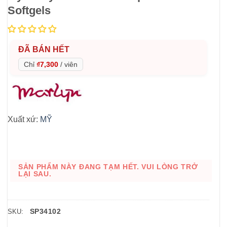
Softgels
ĐÃ BÁN HẾT
Chỉ
₫7,300
/
viên
Xuất xứ:
MỸ
SẢN PHẨM NÀY ĐANG TẠM HẾT. VUI LÒNG TRỞ
LẠI SAU.
SP34102
SKU: