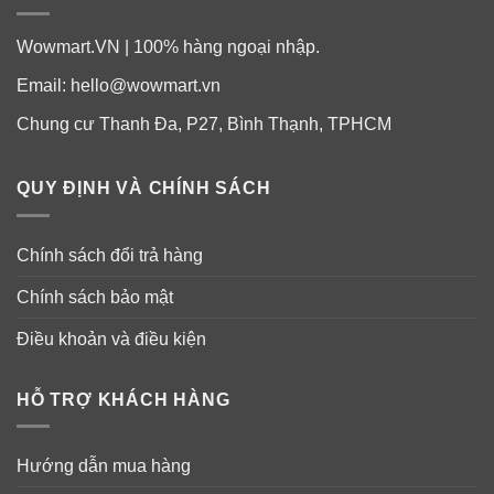
Wowmart.VN | 100% hàng ngoại nhập.
Email:
hello@wowmart.vn
Chung cư Thanh Đa, P27, Bình Thạnh, TPHCM
QUY ĐỊNH VÀ CHÍNH SÁCH
Viên uống tráng dương bổ thận Marlyn Super Seal cung
Chính sách đổi trả hàng
cấp vitamin C, E, kẽm và Sữa ong chúa – các yếu tố
Chính sách bảo mật
quan trọng làm tăng khả năng sinh sản ở nam giới.
Điều khoản và điều kiện
Vitamin C
ngăn ngừa tinh trùng khỏi tụt lại hoặc dính
chặt với nhau (cải thiện tinh trùng yếu, di chuyển chậm
HỖ TRỢ KHÁCH HÀNG
chạp), qua đó tăng khả năng thụ thai thành công.
Vitamin E
được biết đến như là vitamin sinh sản vì nó
Hướng dẫn mua hàng
hỗ trợ hoạt động của tuyến nội tiết.