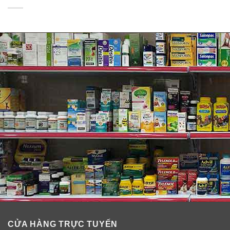
✓
Cường dương, bảo vệ tuyến tiền liệt và hệ thống tiết
niệu khỏe mạnh.
✓
Cải thiện các vấn đề yếu sinh lý liên quan tinh trùng,
bất lực, mối quan hệ vợ chồng…
✓
Hỗ trợ sản xuất tinh trùng khỏe và lực lượng hùng
hậu.
✓
Nâng cao sức đề kháng, khả năng chống oxy hóa
của cơ thể người đàn ông.
Thành phần hải cẩu hoàn Marlyn Extra
Gold Super Seal Formula 42
CỬA HÀNG TRỰC TUYẾN