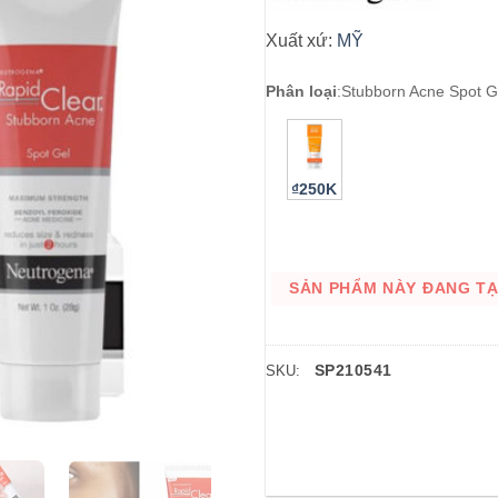
Xuất xứ:
MỸ
Phân loại
:
Stubborn Acne Spot G
₫250K
SẢN PHẨM NÀY ĐANG TẠM
SP210541
SKU: