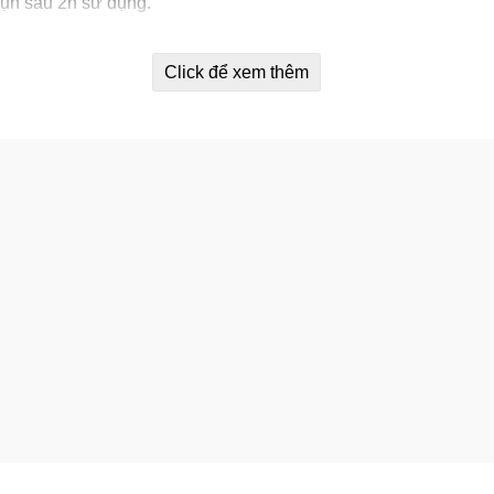
mụn sau 2h sử dụng.
Click để xem thêm
hành mụn mới.
ng đối với mụn cám và mụn đầu đen.
ưỡng ẩm cho da mụn giúp làn da của bạn chóng lành, khỏe mạ
bborn Acne Spot Gel có tốt không?