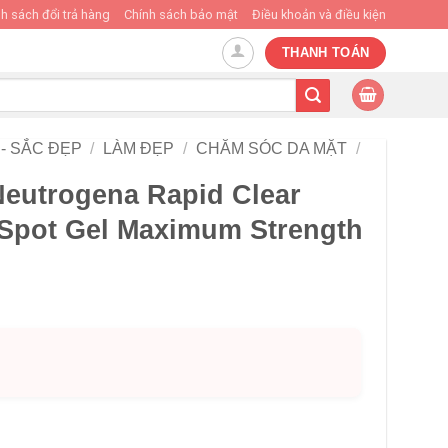
h sách đổi trả hàng
Chính sách bảo mật
Điều khoản và điều kiện
THANH TOÁN
- SẮC ĐẸP
/
LÀM ĐẸP
/
CHĂM SÓC DA MẶT
/
eutrogena Rapid Clear
Spot Gel Maximum Strength
HÌNH THẬT