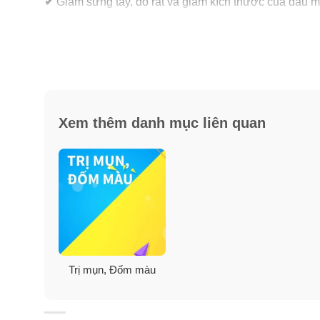
✔
Giảm sưng tẩy, đỏ rát và giảm kích thước của đầu 
✔
Hiệu quả lâu dài, làm khô đầu mụn và liền da.
✔
Ngăn chặn sự phát triển lây lan của mụn và hình t
✔
Bên cạnh đó, gel trị mụn Neutrogena còn có tác dụ
Xem thêm danh mục liên quan
✔
Sử dụng kết hợp với sữa rửa mặt trị mụn và kem d
Gel trị mụn Neutrogena Rapid Clear Stu
Trị mụn, Đốm màu