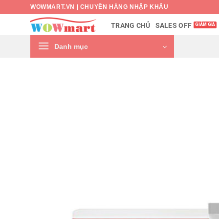
Bỏ
WOWMART.VN | CHUYÊN HÀNG NHẬP KHẨU
qua
SALES OFF
TRANG CHỦ
nội
dung
Danh mục