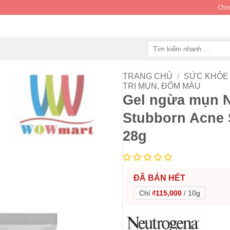
Chín
Tìm
kiếm:
TRANG CHỦ
/
SỨC KHỎE 
TRỊ MỤN, ĐỐM MÀU
Gel ngừa mụn N
Stubborn Acne 
28g
ĐÃ BÁN HẾT
Chỉ
₫115,000
/
10g