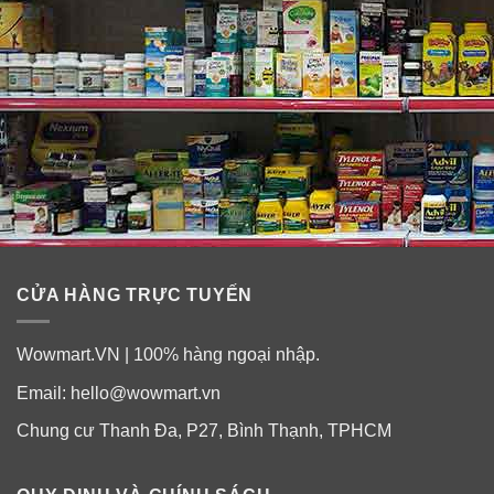
Công dụng của gel rửa mặt cho da mụn
Neutrogena Oil-Free Acne Wash:
Gel rửa mặt Oil free acne wash không chứa dầu (oil-
free) giúp làm sạch tận lỗ chân lông để cho bạn một làn
da sạch và sáng.
Gel rửa mặt giúp giảm mụn trứng cá, ngăn ngừa mụn
quay trở lại, lấy sạch bụi bẩn và lớp mụn dưới lỗ
CỬA HÀNG TRỰC TUYẾN
chân lông, bảo vệ làn da khỏi những tác nhân gây
mụn.
Wowmart.VN | 100% hàng ngoại nhập.
Giúp loại bỏ dầu trên da và se khít lỗ chân lông hiệu
quả.
Email:
hello@wowmart.vn
Không bít lỗ chân lông.
Chung cư Thanh Đa, P27, Bình Thạnh, TPHCM
Sản phẩm hoàn toàn an toàn cho da khi sử dụng,
được các chuyên gia da liễu hàng đầu thế giới