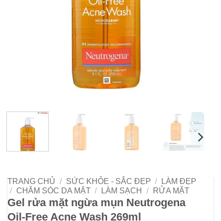
TRANG CHỦ
/
SỨC KHỎE - SẮC ĐẸP
/
LÀM ĐẸP
/
CHĂM SÓC DA MẶT
/
LÀM SẠCH
/
RỬA MẶT
Gel rửa mặt ngừa mụn Neutrogena
Oil-Free Acne Wash 269ml