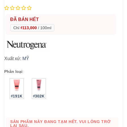
ĐÃ BÁN HẾT
Chỉ
₫113,000
/
100ml
Xuất xứ:
MỸ
Phân loại
:
₫191K
₫302K
SẢN PHẨM NÀY ĐANG TẠM HẾT. VUI LÒNG TRỞ
LẠI SAU.