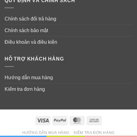
QUY ĐỊNH VÀ CHÍNH SÁCH
khuyên dùng.
Chính sách đổi trả hàng
Chính sách bảo mật
Điều khoản và điều kiện
HỖ TRỢ KHÁCH HÀNG
Hướng dẫn mua hàng
Kiểm tra đơn hàng
Visa
PayPal
MasterCard
Cash
On
HƯỚNG DẪN MUA HÀNG
KIỂM TRA ĐƠN HÀNG
Delivery