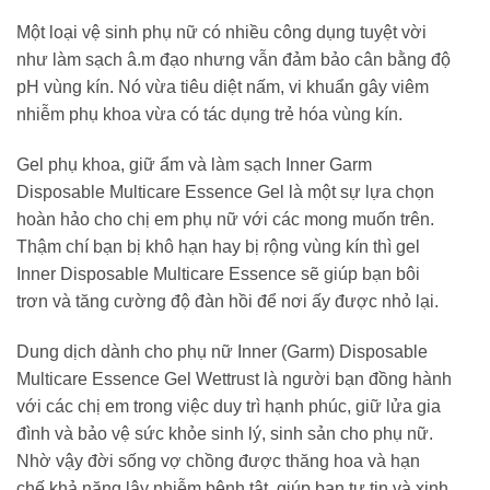
Một loại vệ sinh phụ nữ có nhiều công dụng tuyệt vời
như làm sạch â.m đạo nhưng vẫn đảm bảo cân bằng độ
pH vùng kín. Nó vừa tiêu diệt nấm, vi khuẩn gây viêm
nhiễm phụ khoa vừa có tác dụng trẻ hóa vùng kín.
Gel phụ khoa, giữ ẩm và làm sạch Inner Garm
Disposable Multicare Essence Gel là một sự lựa chọn
hoàn hảo cho chị em phụ nữ với các mong muốn trên.
Thậm chí bạn bị khô hạn hay bị rộng vùng kín thì gel
Inner Disposable Multicare Essence sẽ giúp bạn bôi
trơn và tăng cường độ đàn hồi để nơi ấy được nhỏ lại.
Dung dịch dành cho phụ nữ Inner (Garm) Disposable
Multicare Essence Gel Wettrust là người bạn đồng hành
với các chị em trong việc duy trì hạnh phúc, giữ lửa gia
đình và bảo vệ sức khỏe sinh lý, sinh sản cho phụ nữ.
Nhờ vậy đời sống vợ chồng được thăng hoa và hạn
chế khả năng lây nhiễm bệnh tật, giúp bạn tự tin và xinh