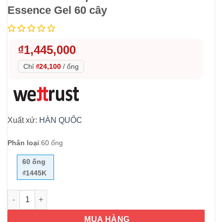
Essence Gel 60 cây
₫
1,445,000
Chỉ
₫24,100
/
ống
Xuất xứ:
HÀN QUỐC
Phân loại
:
60 ống
60 ống
₫1445K
Gel phụ khoa, giữ ẩm và làm sạch Inner Garm Disposable Multi
MUA HÀNG