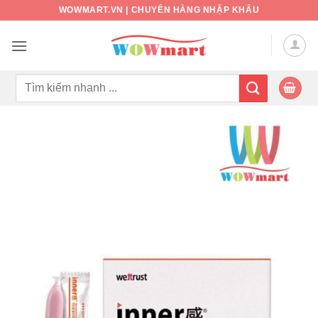
Bỏ
WOWMART.VN | CHUYÊN HÀNG NHẬP KHẨU
qua
nội
dung
Tìm
kiếm: