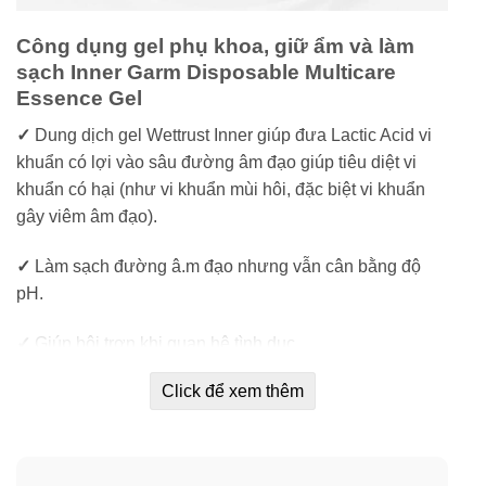
Công dụng gel phụ khoa, giữ ẩm và làm
sạch Inner Garm Disposable Multicare
Essence Gel
✓
Dung dịch gel Wettrust Inner giúp đưa Lactic Acid vi
khuẩn có lợi vào sâu đường âm đạo giúp tiêu diệt vi
khuẩn có hại (như vi khuẩn mùi hôi, đặc biệt vi khuẩn
gây viêm âm đạo).
✓
Làm sạch đường â.m đạo nhưng vẫn cân bằng độ
pH.
✓
Giúp bôi trơn khi quan hệ tình dục.
Click để xem thêm
✓
Chống viêm nhiễm, làm sạch viêm, khí hư, mùi hôi.
✓
Chống nấm â.m đ.ạo và â.m hộ .