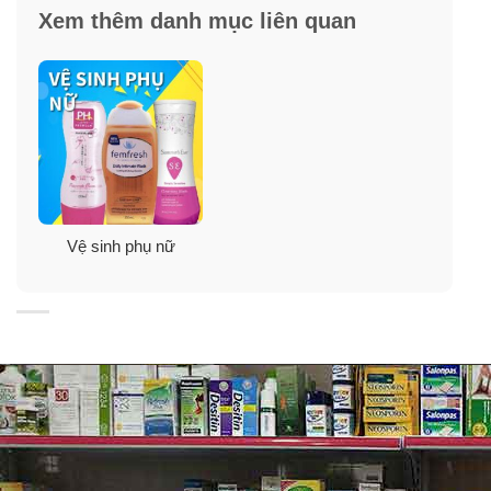
✓
Gel phụ khoa Inner cung cấp độ ẩm và cân bằng độ
Xem thêm danh mục liên quan
pH cho vùng kín.
✓
Hỗ trợ điều trị và cải thiện tình hình sức khỏe phụ
khoa:
Viêm phụ khoa thường xuyên.
Nấm, ngứa, khí hư có mùi.
Â.m đạo rộng mất độ đàn hồi.
Vệ sinh phụ nữ
Đau rát khi quan hệ tình cảm.