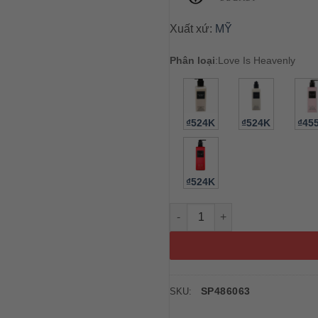
Xuất xứ:
MỸ
Phân loại
:
Love Is Heavenly
₫524K
₫524K
₫45
₫524K
Dưỡng thể Victoria’s Secret L
SP486063
SKU: