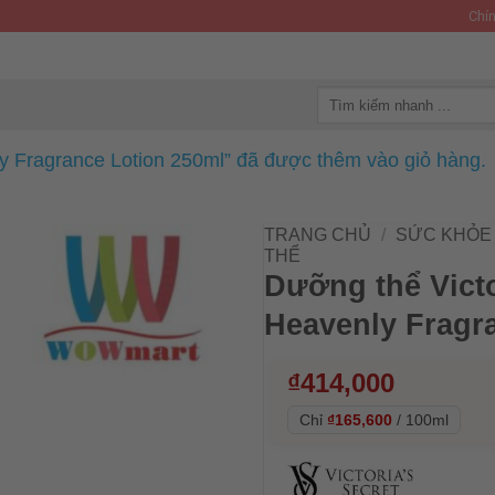
Chín
Tìm
kiếm:
ly Fragrance Lotion 250ml” đã được thêm vào giỏ hàng.
TRANG CHỦ
/
SỨC KHỎE 
THỂ
Dưỡng thể Victo
Heavenly Fragr
₫
414,000
Chỉ
₫165,600
/
100ml