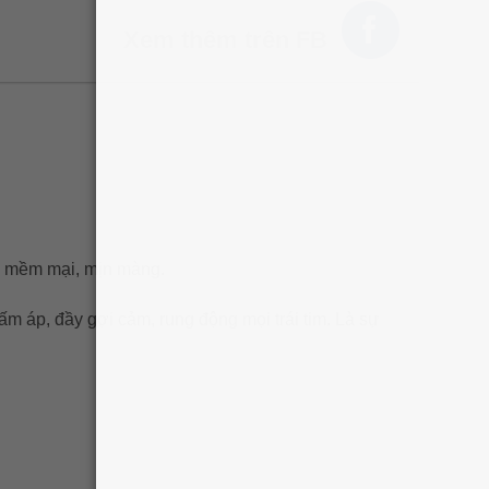
Xem thêm trên FB
a mềm mại, mịn màng.
áp, đầy gợi cảm, rung động mọi trái tim. Là sự