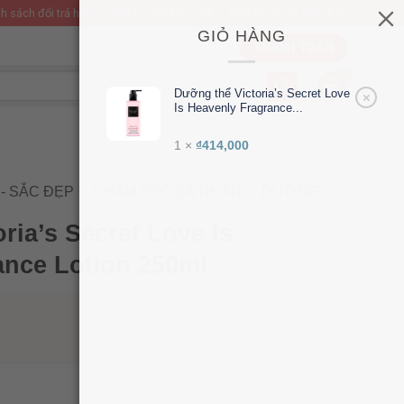
h sách đổi trả hàng
Chính sách bảo mật
Điều khoản và điều kiện
GIỎ HÀNG
THANH TOÁN
Dưỡng thể Victoria’s Secret Love
×
Is Heavenly Fragrance...
1 ×
₫
414,000
- SẮC ĐẸP
/
CHĂM SÓC CÁ NHÂN
/
DƯỠNG
ria’s Secret Love Is
ance Lotion 250ml