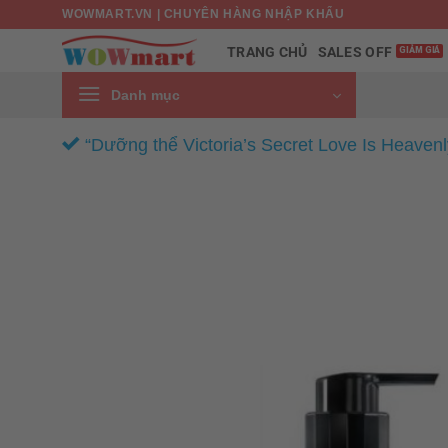
Bỏ
WOWMART.VN | CHUYÊN HÀNG NHẬP KHẨU
qua
SALES OFF
TRANG CHỦ
nội
dung
Danh mục
“Dưỡng thể Victoria’s Secret Love Is Heaven