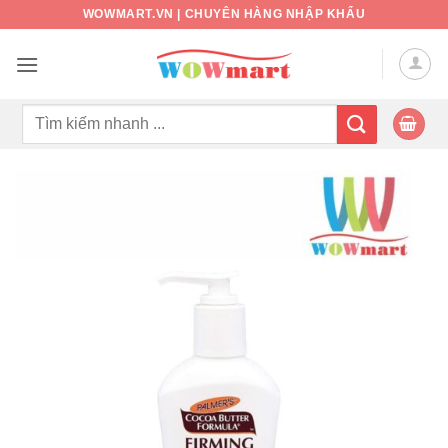
Bỏ
WOWMART.VN | CHUYÊN HÀNG NHẬP KHẨU
qua
nội
dung
Tìm
kiếm: