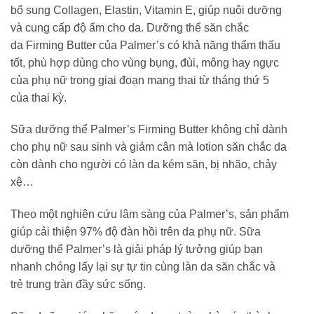
bổ sung Collagen, Elastin, Vitamin E, giúp nuôi dưỡng
và cung cấp độ ẩm cho da. Dưỡng thể săn chắc
da Firming Butter của Palmer’s có khả năng thẩm thấu
tốt, phù hợp dùng cho vùng bụng, đùi, mông hay ngực
của phụ nữ trong giai đoạn mang thai từ tháng thứ 5
của thai kỳ.
Sữa dưỡng thể Palmer’s Firming Butter không chỉ dành
cho phụ nữ sau sinh và giảm cân mà lotion săn chắc da
còn dành cho người có làn da kém săn, bị nhão, chảy
xệ…
Theo một nghiên cứu lâm sàng của Palmer’s, sản phẩm
giúp cải thiện 97% độ đàn hồi trên da phụ nữ. Sữa
dưỡng thể Palmer’s là giải pháp lý tưởng giúp bạn
nhanh chóng lấy lại sự tự tin cùng làn da săn chắc và
trẻ trung tràn đầy sức sống.