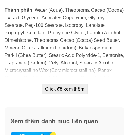
Thành phần
: Water (Aqua), Theobroma Cacao (Cocoa)
Extract, Glycerin, Acrylates Copolymer, Glyceryl
Stearate, Peg-100 Stearate, Isopropyl Lanolate,
Isopropyl Palmitate, Propylene Glycol, Lanolin Alcohol,
Dimethicone, Theobroma Cacao (Cocoa) Seed Butter,
Mineral Oil (Paraffinum Liquidum), Butyrospermum
Parkii (Shea Butter), Stearic Acid Polymide-1, Bentonite,
Fragrance (Parfum), Cetyl Alcohol, Stearate Alcohol,
Microcrystalline Wax (Ceramicrocristallina), Panax
Ginseng Root Extract, Chamomillia Recutita (Matricaria)
Flower Extract, Camellia Sinensis Leaf Extract,
Click để xem thêm
Tocopheryl Acetate, Soluble Collagen, Hydrolyzed
Elastin, Diazolidinyl Urea, Lecithin, Carnatine,
Ubiquinone, Disodium Edta, Benzyl Alcohol,
Methylparaben, Propylparaben.
Xem thêm danh mục liên quan