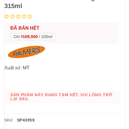
315ml
ĐÃ BÁN HẾT
Chỉ
₫109,500
/
100ml
Xuất xứ:
MỸ
SẢN PHẨM NÀY ĐANG TẠM HẾT. VUI LÒNG TRỞ
LẠI SAU.
SP43959
SKU: