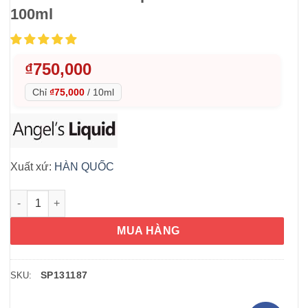
100ml
₫
750,000
Chỉ
₫75,000
/
10ml
Xuất xứ:
HÀN QUỐC
Dưỡng ẩm Angel's Liquid 24K Silver Nine Premium Ampoule Pur
MUA HÀNG
SP131187
SKU: