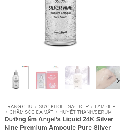
TRANG CHỦ
/
SỨC KHỎE - SẮC ĐẸP
/
LÀM ĐẸP
/
CHĂM SÓC DA MẶT
/
HUYẾT THANH/SERUM
Dưỡng ẩm Angel’s Liquid 24K Silver
Nine Premium Ampoule Pure Silver