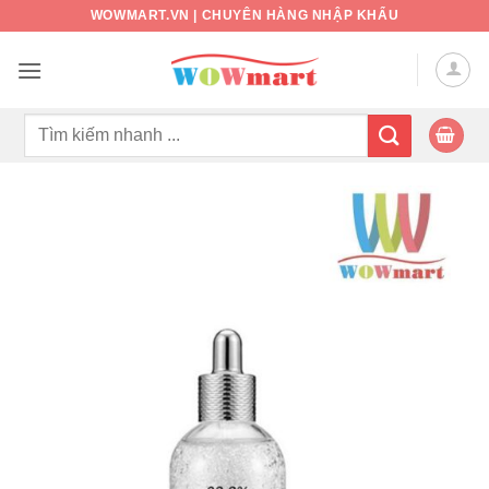
Bỏ
WOWMART.VN | CHUYÊN HÀNG NHẬP KHẨU
qua
nội
dung
Tìm
kiếm: