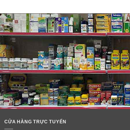
✓ Collagen làm đầy nếp nhăn, nếp gấp, tăng cường độ
đàn hồi cho da, giúp trẻ hóa làn da, chống chảy xệ đặc
biệt là phụ nữ sau sinh.
✓ Chống lão hóa da, tăng cường miễn dịch cho da giúp
da khỏe mạnh, giảm thiểu những ảnh hưởng từ môi
trường đến làn da.
CỬA HÀNG TRỰC TUYẾN