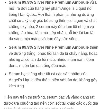
Serum 99.9% Silver Nine Premium Ampoule
vừa
mới ra đời của hãng mỹ phẩm Angel’s Liquid nổi
tiếng Hàn Quốc. Với thành phần là những dưỡng
chất cực kỳ quý giá, bổ sung thêm collagen và chất
chống oxy hóa, 2 serum này đều làm tốt nhiệm vụ
chống lão hóa, làm mờ nếp nhăn, hỗ trợ tái tạo làn
da sáng mịn màng và tràn đầy sức sống.
Serum 99.9% Silver Nine Premium Ampoule
thiên
về dưỡng trắng, phục hồi làn da bị cháy nắng, hoặc
những ai có làn da tối màu, nhiều thâm nám, đốm
đen,.. muốn làn da trắng đều màu.
Serum bạc cũng như tất cả các sản phẩm của
Angel’s Liquid đều thân thiện với làn da, không gây
kích ứng.
Hiện nay trên thị trường, serum bạc và vàng đang rất
được ưa chuộng tạo nên cơn sốt tại khắp các quốc gia