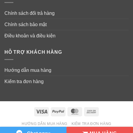
Chính sách đổi trả hàng
Chính sách bảo mật
Điều khoản và điều kiện
HỖ TRỢ KHÁCH HÀNG
Hướng dẫn mua hàng
Kiểm tra đơn hàng
Visa
PayPal
MasterCard
Cash
On
HƯỚNG DẪN MUA HÀNG
KIỂM TRA ĐƠN HÀNG
Delivery
Copyright 2026 ©
Wowmart VN