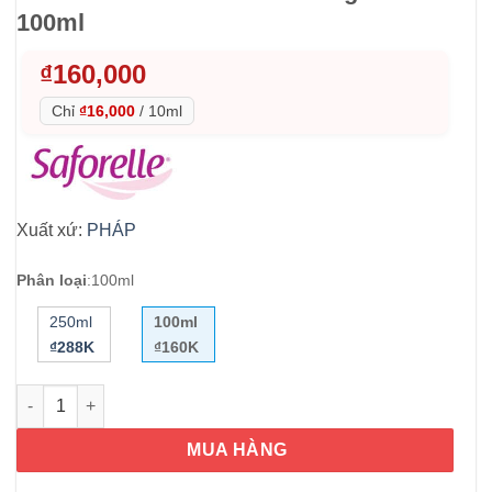
100ml
₫
160,000
Chỉ
₫16,000
/
10ml
Xuất xứ:
PHÁP
Phân loại
:
100ml
250ml
100ml
₫288K
₫160K
Dung dịch vệ sinh Saforelle Soin Lavant Doux Gentle Cleansin
MUA HÀNG