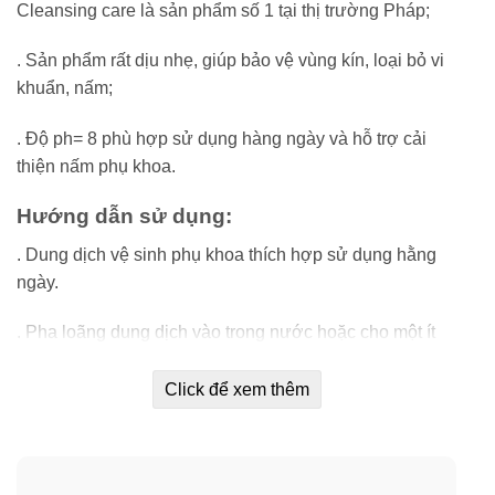
Cleansing care là sản phẩm số 1 tại thị trường Pháp;
. Sản phẩm rất dịu nhẹ, giúp bảo vệ vùng kín, loại bỏ vi
khuẩn, nấm;
. Độ ph= 8 phù hợp sử dụng hàng ngày và hỗ trợ cải
thiện nấm phụ khoa.
Hướng dẫn sử dụng:
. Dung dịch vệ sinh phụ khoa thích hợp sử dụng hằng
ngày.
. Pha loãng dung dịch vào trong nước hoặc cho một ít
dung dịch ra tay, xoa đều nhẹ nhàng lên da hoặc niêm
mạc vùng sinh dục và hậu môn, rồi rửa lại với nước
Click để xem thêm
sạch.
Hướng dẫn bảo quản: