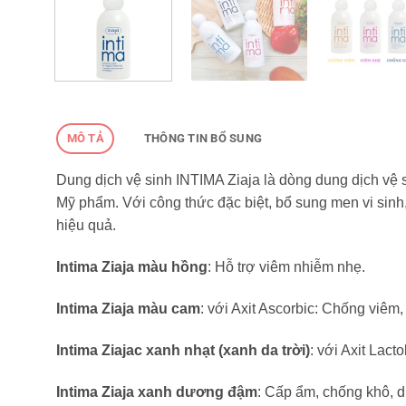
MÔ TẢ
THÔNG TIN BỔ SUNG
Dung dịch vệ sinh INTIMA Ziaja là dòng dung dịch vệ
Mỹ phẩm. Với công thức đặc biệt, bổ sung men vi sinh
hiệu quả.
Intima Ziaja màu hồng
: Hỗ trợ viêm nhiễm nhẹ.
Intima Ziaja màu cam
: với Axit Ascorbic: Chống viê
Intima Ziajac xanh nhạt (xanh da trời)
: với Axit Lac
Intima Ziaja xanh dương đậm
: Cấp ẩm, chống khô, d