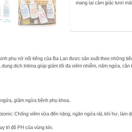
mang lại cảm giác tươi mát
 sinh phụ nữ nổi tiếng của Ba Lan được sản xuất theo những t
, dung dịch Intima giúp giảm tối đa viêm nhiễm, nấm ngứa, câ
m, ngứa, giảm ngừa bệnh phụ khoa.
tobionic: Chống viêm vừa đến nặng, ngăn ngứa rát, khí hư, làm d
uy trì độ PH của vùng kín.