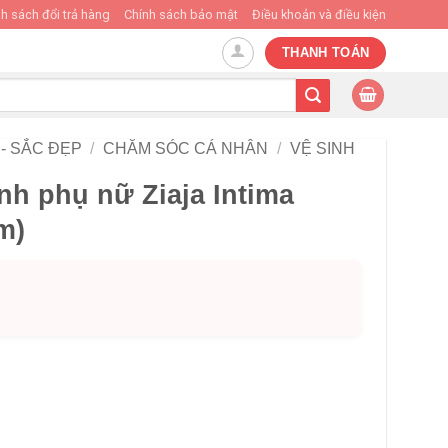
h sách đổi trả hàng
Chính sách bảo mật
Điều khoản và điều kiện
THANH TOÁN
- SẮC ĐẸP
/
CHĂM SÓC CÁ NHÂN
/
VỆ SINH
nh phụ nữ Ziaja Intima
m)