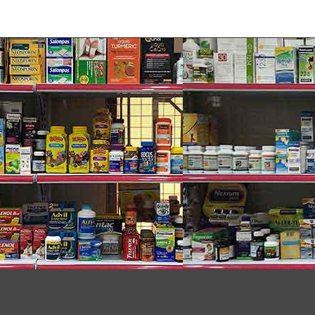
rửa sạch một cách an toàn, cho vùng kín được
nhẹ nhàng vùng kín, khử sạch mùi hôi, rửa sạch nhẹ
hoạt động hàng ngày hơn, giúp nhanh chóng làm lành