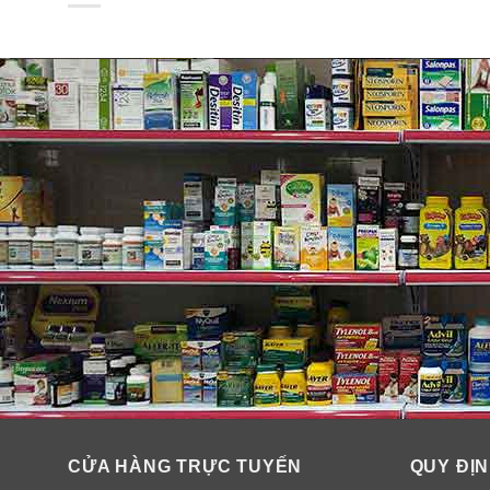
Thành phần:
– Với thành phần chính chiết xuất hoàn toàn từ thảo 
dưỡng ẩm và chăm sóc nhẹ nhàng.
– Ngoài ra còn bao gồm một số loại Acid như Axit Lact
nhàng vùng kín, mang lại cảm giác rất tươi mát suốt cả
– Kết cấu dạng gel trắng, mùi thơm dịu nhẹ cho vùng k
các tổn tổn thương, hứa các men vi sinh có tác dụng 
CỬA HÀNG TRỰC TUYẾN
QUY ĐỊN