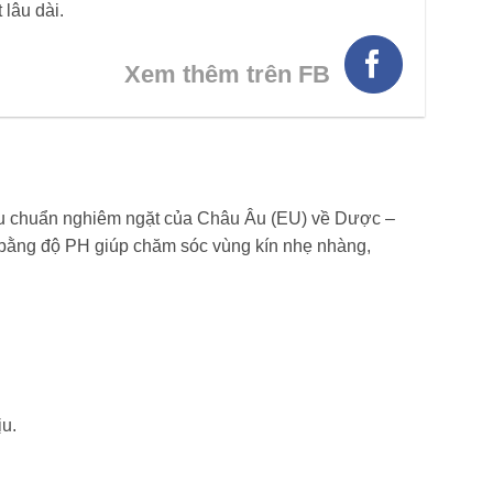
 lâu dài.
Xem thêm trên FB
iêu chuẩn nghiêm ngặt của Châu Âu (EU) về Dược –
n bằng độ PH giúp chăm sóc vùng kín nhẹ nhàng,
ịu.