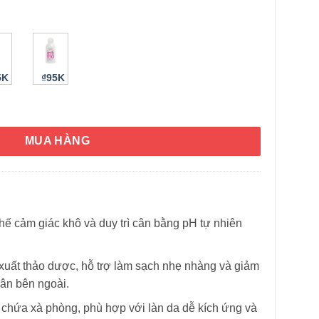
5K
₫95K
a Intima 200ml (Xanh đậm) số lượng
MUA HÀNG
HÌNH THẬT
hế cảm giác khô và duy trì cân bằng pH tự nhiên
 xuất thảo dược, hỗ trợ làm sạch nhẹ nhàng và giảm
hân bên ngoài.
g chứa xà phòng, phù hợp với làn da dễ kích ứng và