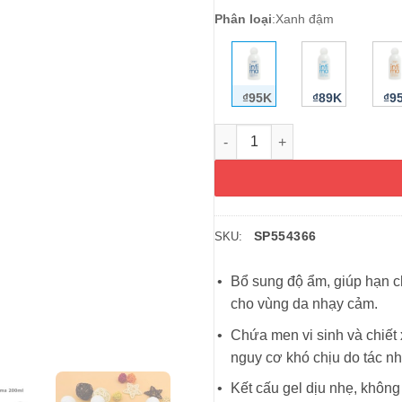
Phân loại
:
Xanh đậm
₫95K
₫89K
₫9
Dung dịch vệ sinh phụ nữ Ziaj
SP554366
SKU:
Bổ sung độ ẩm, giúp hạn c
cho vùng da nhạy cảm.
Chứa men vi sinh và chiết
nguy cơ khó chịu do tác n
Kết cấu gel dịu nhẹ, khôn