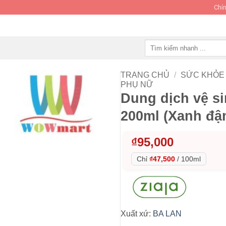
Chín
Tìm
kiếm:
TRANG CHỦ
/
SỨC KHỎE 
PHỤ NỮ
Dung dịch vệ si
200ml (Xanh đậ
₫
95,000
Chỉ
₫47,500
/
100ml
Xuất xứ:
BA LAN