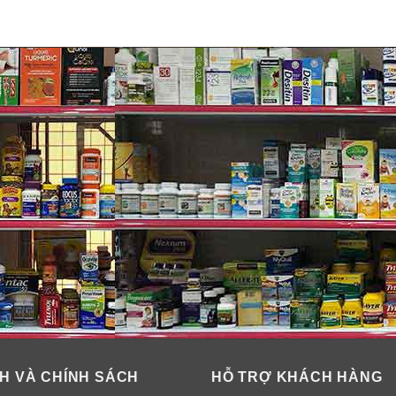
dược như hoa lan chuông, vỏ sồi, dưa vàng giúp vùng kín được 
ic và Provitamin B5 giúp duy trì độ pH của vùng kín, chăm sóc 
 ngày dài.
ín, giúp các chị em luôn cảm thấy thoải mái, tự tin trong các 
chống viêm nhiễm, phụ khoa.
H VÀ CHÍNH SÁCH
HỖ TRỢ KHÁCH HÀNG