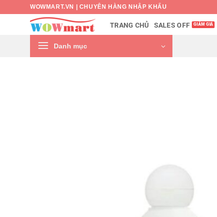
Bỏ
WOWMART.VN | CHUYÊN HÀNG NHẬP KHẨU
qua
SALES OFF
TRANG CHỦ
nội
dung
Danh mục