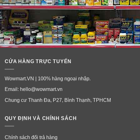
đầu có thể làm giảm sự thoải mái khi đeo kính áp tròng
của bạn.
Chứa Tri-quaternary, Cocoa-Based Phospholipid, Silica
Gel, và Alkyl Ether Sulfate. Những thành phần này giúp
loại bỏ hiệu quả bụi bẩn và cặn cứng đầu khỏi ống kính
của bạn.
CỬA HÀNG TRỰC TUYẾN
Ngoài ra còn chứa Titanium Dioxide có màu rõ ràng để
bạn có thể thấy chất tẩy rửa của mình đã được xả sạch.
Wowmart.VN | 100% hàng ngoại nhập.
Email:
hello@wowmart.vn
Chung cư Thanh Đa, P27, Bình Thạnh, TPHCM
QUY ĐỊNH VÀ CHÍNH SÁCH
Chính sách đổi trả hàng