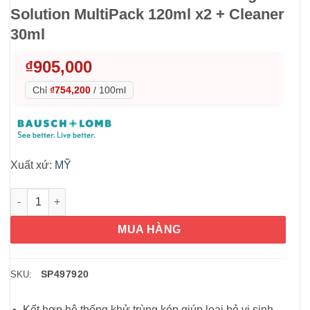
Solution MultiPack 120ml x2 + Cleaner
30ml
₫
905,000
Chỉ
₫754,200
/
100ml
Xuất xứ:
MỸ
Dung dịch ngâm và khử trùng contact lens Boston Advance Con
MUA HÀNG
SP497920
SKU:
Kết hợp hệ thống khử trùng kép giúp loại bỏ vi sinh