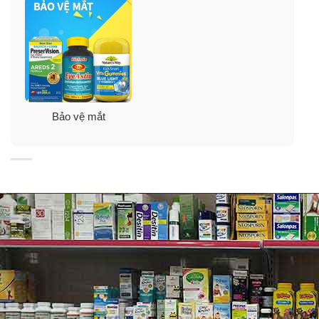
1 Chai vệ sinh Boston ADVANCE Cleaner 30ml.
1 Hộp đựng ống kính sát tròng.
Bảo vệ mắt
Boston ADVANCE Cleaner
Dung dịch làm sạch kính áp tròng Boston ADVANCE
Cleaner có chứa một hệ thống gồm nhiều chất làm sạch
và tăng cường ma sát giúp làm sạch tròng kính của bạn
và ngăn ngừa sự tích tụ của cặn protein và lipid cứng