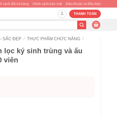
h sách đổi trả hàng
Chính sách bảo mật
Điều khoản và điều kiện
THANH TOÁN
- SẮC ĐẸP
/
THỰC PHẨM CHỨC NĂNG
/
 lọc ký sinh trùng và ấu
0 viên
HÌNH THẬT