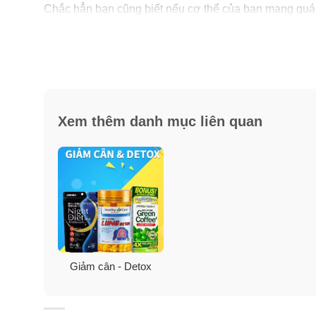
Chắc hẳn bạn cũng biết nếu cơ thể của bạn mang quá 
đó là:
Gây bệnh truyền nhiễm và ung thư.
Dễ dẫn đến giảm cân nghiêm trọng, gây mệt mỏi, m
Ảnh hưởng đến não, tim, phổi và gan.
Xem thêm danh mục liên quan
Tổn hại đến chức năng toàn bộ đường ruột.
Làm hại dạ dày của bạn.
Làm sức khoẻ của bạn gặp nhiều vấn đề và trí nhớ
Giảm cân - Detox