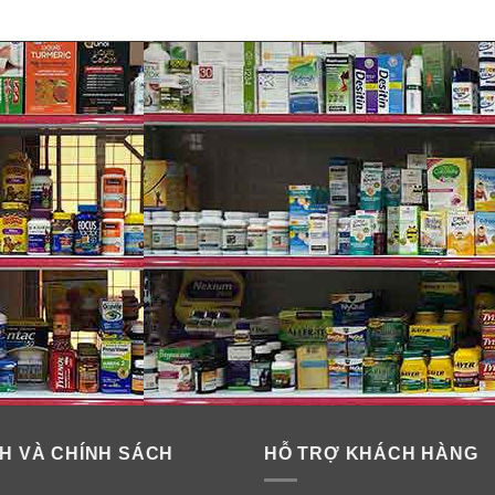
 bổ sung thêm một công thức đảm bảo rằng hệ thống của bạn kh
ang nhiễm ký sinh trùng:
H VÀ CHÍNH SÁCH
HỖ TRỢ KHÁCH HÀNG