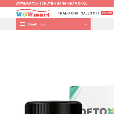
Bỏ
WOWMART.VN | CHUYÊN HÀNG NHẬP KHẨU
qua
SALES OFF
TRANG CHỦ
nội
dung
Danh mục