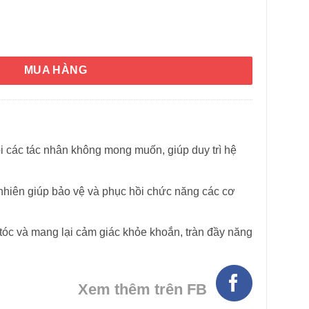
rùng và ấu trùng Detoxic 20 viên số lượng
MUA HÀNG
i các tác nhân không mong muốn, giúp duy trì hệ
hiên giúp bảo vệ và phục hồi chức năng các cơ
 tóc và mang lại cảm giác khỏe khoắn, tràn đầy năng
Xem thêm trên FB