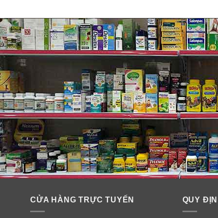
Với những nguy hiểm này, bắt buộc bạn phải cân nhắc
Một số dấu hiệu cho thấy bạn đ
Dị ứng.
Bệnh mãn tính.
CỬA HÀNG TRỰC TUYẾN
QUY ĐỊN
Mệt mỏi.