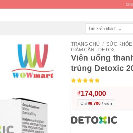
Chín
Tìm
kiếm:
TRANG CHỦ
/
SỨC KHỎE 
GIẢM CÂN - DETOX
Viên uống thanh
trùng Detoxic 2
₫
174,000
Chỉ
₫8,700
/
viên