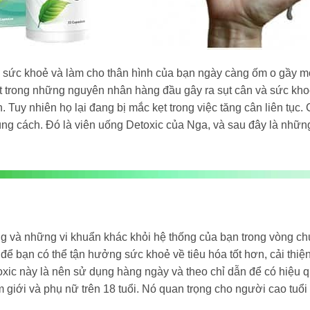
n sức khoẻ và làm cho thân hình của bạn ngày càng ốm o gầy 
một trong những nguyên nhân hàng đầu gây ra sụt cân và sức kh
Tuy nhiên họ lại đang bị mắc kẹt trong việc tăng cân liên tục. 
ng cách. Đó là viên uống Detoxic của Nga, và sau đây là những 
trùng và những vi khuẩn khác khỏi hệ thống của bạn trong vòng 
ể bạn có thể tận hưởng sức khoẻ về tiêu hóa tốt hơn, cải thiện
xic này là nên sử dụng hàng ngày và theo chỉ dẫn để có hiệu quả
m giới và phụ nữ trên 18 tuổi. Nó quan trọng cho người cao tuổi