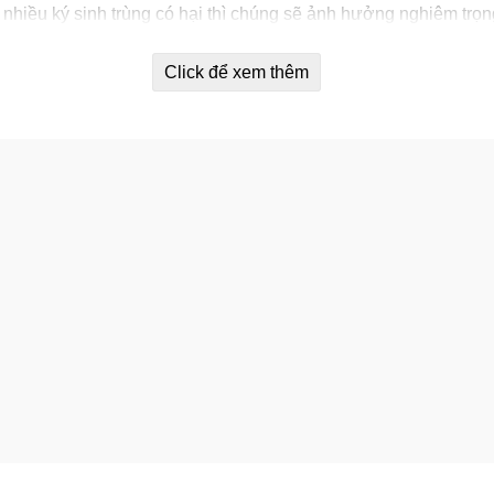
nhiều ký sinh trùng có hại thì chúng sẽ ảnh hưởng nghiêm trọ
Click để xem thêm
ất sức.
 kém.