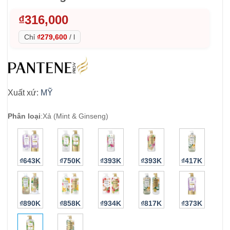
₫
316,000
Chỉ
₫279,600
/
l
Xuất xứ:
MỸ
Phân loại
:
Xả (Mint & Ginseng)
₫643K
₫750K
₫393K
₫393K
₫417K
₫890K
₫858K
₫934K
₫817K
₫373K