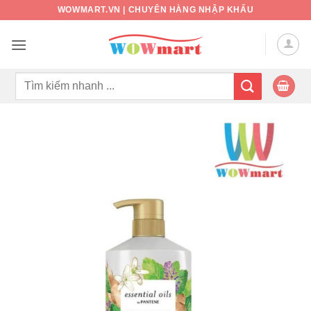
Bỏ
WOWMART.VN | CHUYÊN HÀNG NHẬP KHẨU
qua
nội
dung
Tìm
kiếm: