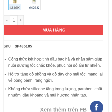
₫316K
₫421K
Dầu xả Pantene Essential Oil Volumizing Conditioner 1.13L số 
MUA HÀNG
SP485185
SKU:
Công thức kết hợp tinh dầu bạc hà và nhân sâm giúp
nuôi dưỡng tóc chắc khỏe, phục hồi độ ẩm tự nhiên.
Hỗ trợ tăng độ phồng và độ dày cho mái tóc, mang lại
vẻ bồng bềnh, rạng ngời.
Không chứa silicone tăng trọng lượng, paraben, chất
nhuộm, dầu khoáng và mùi hương nhân tạo.
Xem thêm trên FB