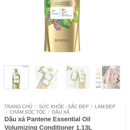
TRANG CHỦ
/
SỨC KHỎE - SẮC ĐẸP
/
LÀM ĐẸP
/
CHĂM SÓC TÓC
/
DẦU XẢ
Dầu xả Pantene Essential Oil
Volumizing Conditioner 1.13L