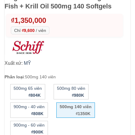
Fish + Krill Oil 500mg 140 Softgels
₫
1,350,000
Chỉ
₫9,600
/
viên
Xuất xứ:
MỸ
Phân loại
:
500mg 140 viên
500mg 65 viên
500mg 80 viên
₫804K
₫980K
900mg - 40 viên
500mg 140 viên
₫808K
₫1350K
900mg - 60 viên
₫900K