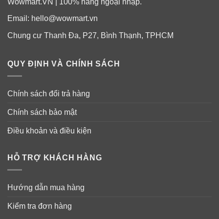
Wowmart.VN | 100% hàng ngoại nhập.
những nơi khác. Sản phẩm này đến từ một ngành thủy
Email:
hello@wowmart.vn
sản đã được chứng nhận độc lập theo tiêu chuẩn của
MSC cho nghề cá được quản lý tốt và bền vững.
Chung cư Thanh Đa, P27, Bình Thạnh, TPHCM
Các viên nang mềm hòa tan chắc chắn được pha chế
QUY ĐỊNH VÀ CHÍNH SÁCH
để tan rã trong vòng một giờ. Không có muối (natri
clorua), men, lúa mì hoặc sữa.
Chính sách đổi trả hàng
Chính sách bảo mật
Điều khoản và điều kiện
HỖ TRỢ KHÁCH HÀNG
Hướng dẫn mua hàng
Kiểm tra đơn hàng