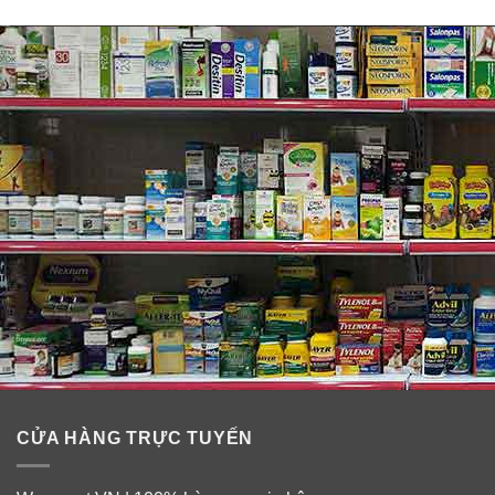
Krill (nhuyễn thể) là loài giáp xác nhỏ giàu Omega-3 ở
dạng Phospholipid giúp dễ hấp thụ trong cơ thể con
người.
Chất chống oxy hóa là gì?
Chất chống oxy hóa, thường được tìm thấy trong trái
cây và rau quả, hỗ trợ sức khỏe và sức khỏe tổng thể
nói chung bằng cách trung hòa các gốc tự do có thể gây
hại cho tế bào cơ thể bạn.
Chiết xuất hoa cúc vạn thọ chứa chất chống oxy hóa
Lutein và Zeaxanthin.
Sản phẩm thân thiện với môi trường.
Krill là một trong những sinh vật phong phú và bền vững
CỬA HÀNG TRỰC TUYẾN
của trái đất. Nguồn gốc xuất xứ dầu tôm của MegaRed
từ Nam Cực nơi lượng nhuyễn thể phong phú hơn