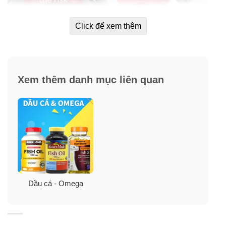
Click để xem thêm
Xem thêm danh mục liên quan
Axit béo Omega-3, EPA và DHA là gì?
EPA và DHA là hai loại Omega-3 khác nhau. Omega-3
Dầu cá - Omega
rất quan trọng đối với sức khỏe con người và cung cấp
các khối xây dựng cho tất cả các tế bào của bạn.
Loài nhuyễn thể là gì?