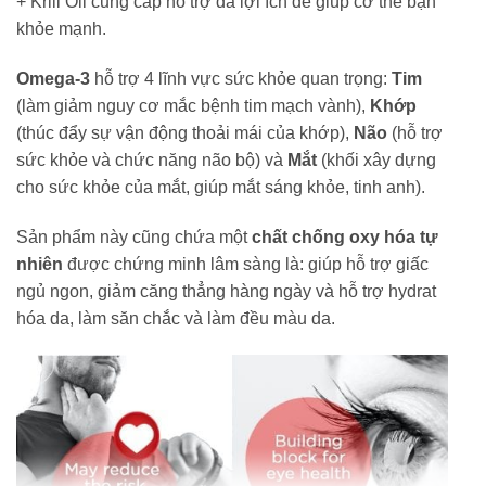
+ Krill Oil cung cấp hỗ trợ đa lợi ích để giúp cơ thể bạn
khỏe mạnh.
Omega-3
hỗ trợ 4 lĩnh vực sức khỏe quan trọng:
Tim
(làm giảm nguy cơ mắc bệnh tim mạch vành),
Khớp
(thúc đẩy sự vận động thoải mái của khớp),
Não
(hỗ trợ
sức khỏe và chức năng não bộ) và
Mắt
(khối xây dựng
cho sức khỏe của mắt, giúp mắt sáng khỏe, tinh anh).
Sản phẩm này cũng chứa một
chất chống oxy hóa tự
nhiên
được chứng minh lâm sàng là: giúp hỗ trợ giấc
ngủ ngon, giảm căng thẳng hàng ngày và hỗ trợ hydrat
hóa da, làm săn chắc và làm đều màu da.