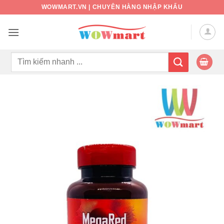
Bỏ
WOWMART.VN | CHUYÊN HÀNG NHẬP KHẨU
qua
nội
dung
Tìm
kiếm: