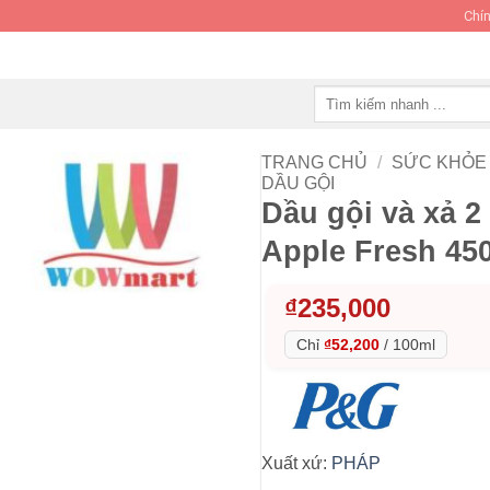
Chín
Tìm
kiếm:
TRANG CHỦ
/
SỨC KHỎE 
DẦU GỘI
Dầu gội và xả 2
Apple Fresh 45
₫
235,000
Chỉ
₫52,200
/
100ml
Xuất xứ:
PHÁP