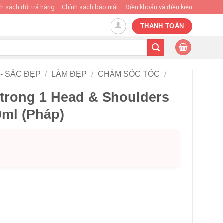
h sách đổi trả hàng
Chính sách bảo mật
Điều khoản và điều kiện
THANH TOÁN
- SẮC ĐẸP
/
LÀM ĐẸP
/
CHĂM SÓC TÓC
/
 trong 1 Head & Shoulders
0ml (Pháp)