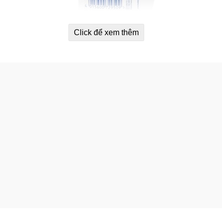
Click để xem thêm
houlders 2 in 1 Apple Fresh:
i khi gội đầu.
ốn.