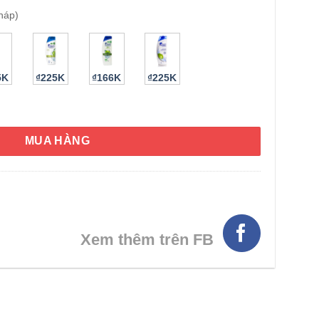
háp)
5K
₫225K
₫166K
₫225K
& Shoulders Apple Fresh 450ml (Pháp) số lượng
MUA HÀNG
HÌNH THẬT
Xem thêm trên FB