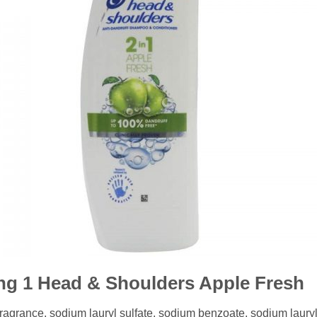
ong 1 Head & Shoulders Apple Fresh
 fragrance, sodium lauryl sulfate, sodium benzoate, sodium laury