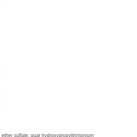
l ether sulfate, guar hydroxypropyltrimonium