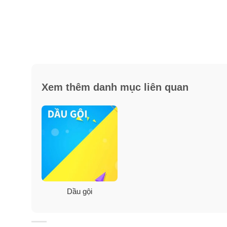
Cách sử dụng dầu gội Head & S
Xem thêm danh mục liên quan
Lắc trước khi sử dụng.
Để kiểm soát gàu tối đa, hãy sử dụng sản phẩm này mỗ
Làm ướt tóc, xoa bóp vào da đầu, xả và lặp lại nếu mu
Dầu gội