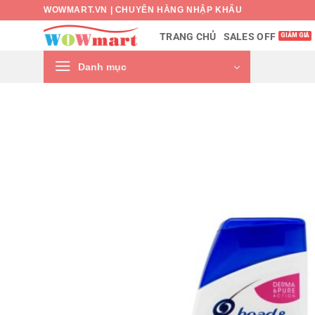
Bỏ
WOWMART.VN | CHUYÊN HÀNG NHẬP KHẨU
qua
SALES OFF
TRANG CHỦ
nội
dung
Danh mục