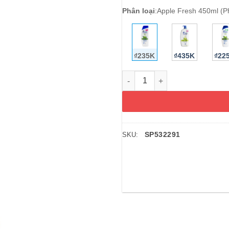
Phân loại
:
Apple Fresh 450ml (P
₫235K
₫435K
₫22
Dầu gội và xả 2 trong 1 Head 
SP532291
SKU: