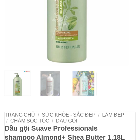
TRANG CHỦ
/
SỨC KHỎE - SẮC ĐẸP
/
LÀM ĐẸP
/
CHĂM SÓC TÓC
/
DẦU GỘI
Dầu gội Suave Professionals
shampoo Almond+ Shea Butter 1.18L