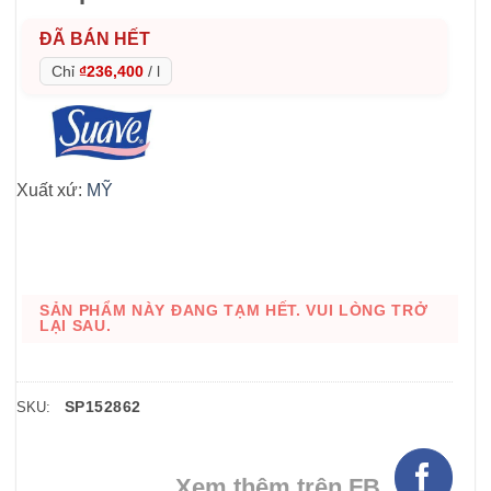
ĐÃ BÁN HẾT
Chỉ
₫236,400
/
l
Xuất xứ:
MỸ
SẢN PHẨM NÀY ĐANG TẠM HẾT. VUI LÒNG TRỞ
LẠI SAU.
SP152862
SKU:
Xem thêm trên FB