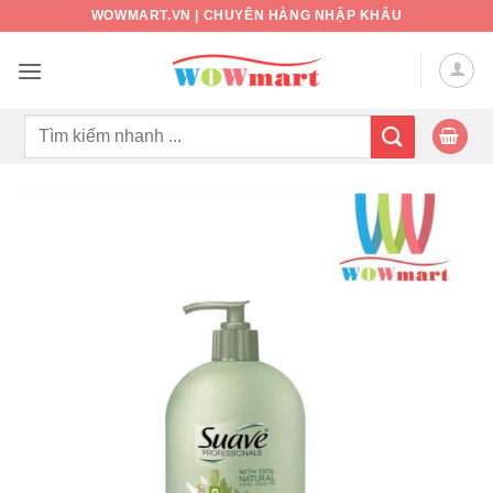
Bỏ
WOWMART.VN | CHUYÊN HÀNG NHẬP KHẨU
qua
nội
dung
Tìm
kiếm: