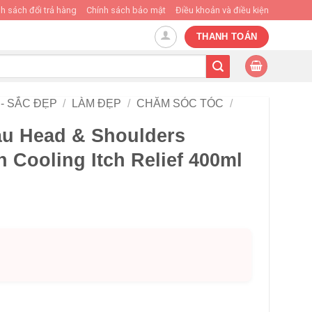
h sách đổi trả hàng
Chính sách bảo mật
Điều khoản và điều kiện
THANH TOÁN
- SẮC ĐẸP
/
LÀM ĐẸP
/
CHĂM SÓC TÓC
/
àu Head & Shoulders
h Cooling Itch Relief 400ml