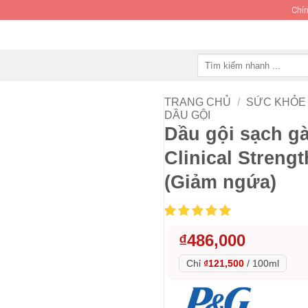
Chín
Tìm
kiếm:
TRANG CHỦ
/
SỨC KHỎE 
DẦU GỘI
Dầu gội sạch g
Clinical Strengt
(Giảm ngứa)
₫
486,000
Chỉ
₫121,500
/
100ml