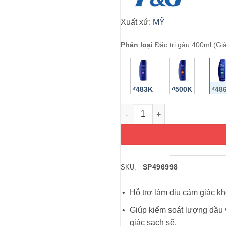
Xuất xứ:
MỸ
Phân loại
:
Đặc trị gàu 400ml (G
₫483K
₫500K
₫48
Dầu gội sạch gàu Head & Shoul
SP496998
SKU:
Hỗ trợ làm dịu cảm giác kh
Giúp kiểm soát lượng dầu v
giác sạch sẽ.