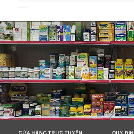
CỬA HÀNG TRỰC TUYẾN
QUY ĐỊN