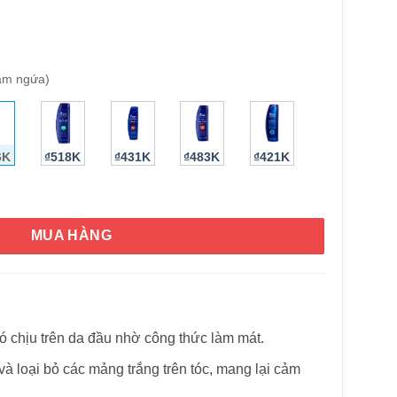
iảm ngứa)
6K
₫518K
₫431K
₫483K
₫421K
ders Clinical Strength Cooling Itch Relief 400ml (Giảm ngứa) số
HÌNH THẬT
MUA HÀNG
ó chịu trên da đầu nhờ công thức làm mát.
à loại bỏ các mảng trắng trên tóc, mang lại cảm