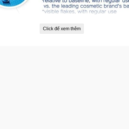
Click để xem thêm
ầu ngón tay xoa khắp hết da dầu đặc biệt những vùng da có nấ
tuần.