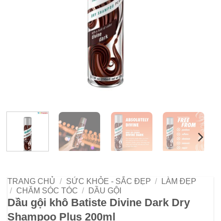
TRANG CHỦ
/
SỨC KHỎE - SẮC ĐẸP
/
LÀM ĐẸP
/
CHĂM SÓC TÓC
/
DẦU GỘI
Dầu gội khô Batiste Divine Dark Dry
Shampoo Plus 200ml