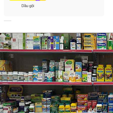
Dầu gội
Ưu điểm:
✓
Công thức dành cho những người đẹp tóc có màu tối.
✓
Sử dụng gội đầu để làm sạch mới mái tóc của bạn
ngay lập tức, không cần đến nước.
✓
Công thức giúp loại bỏ bụi bẩn và dầu mỡ để hồi sinh
mái tóc xỉn màu và thiếu sức sống.
✓
Loại bỏ dầu để tăng kết cấu và độ dày của mái tóc.
✓
Dầu gội khô số một thế giới.