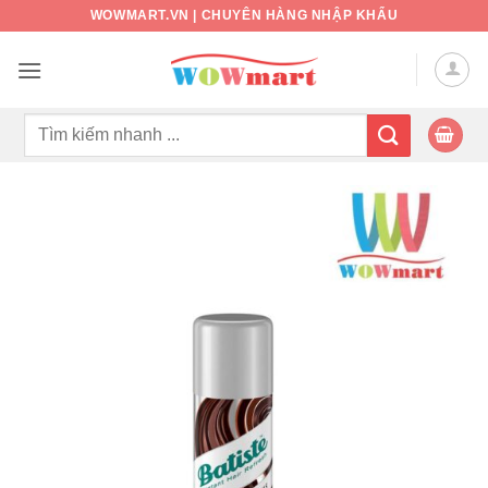
Bỏ
WOWMART.VN | CHUYÊN HÀNG NHẬP KHẨU
qua
nội
dung
Tìm
kiếm: