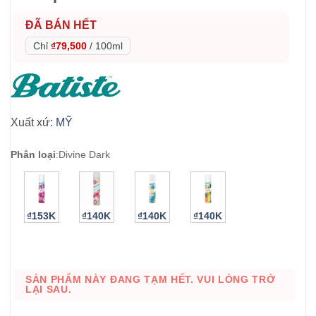
ĐÃ BÁN HẾT
Chỉ
₫79,500
/
100ml
Xuất xứ:
MỸ
Phân loại
:
Divine Dark
₫153K
₫140K
₫140K
₫140K
SẢN PHẨM NÀY ĐANG TẠM HẾT. VUI LÒNG TRỞ
LẠI SAU.