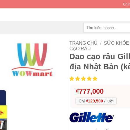
Chín
Tìm
kiếm:
TRANG CHỦ
/
SỨC KHỎE 
CẠO RÂU
Dao cạo râu Gil
địa Nhật Bản (k
₫
777,000
Chỉ
₫129,500
/
lưỡi