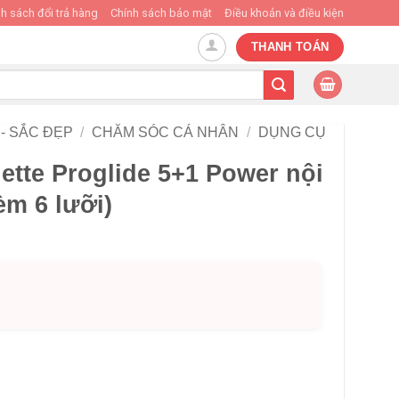
h sách đổi trả hàng
Chính sách bảo mật
Điều khoản và điều kiện
THANH TOÁN
- SẮC ĐẸP
/
CHĂM SÓC CÁ NHÂN
/
DỤNG CỤ
lette Proglide 5+1 Power nội
èm 6 lưỡi)