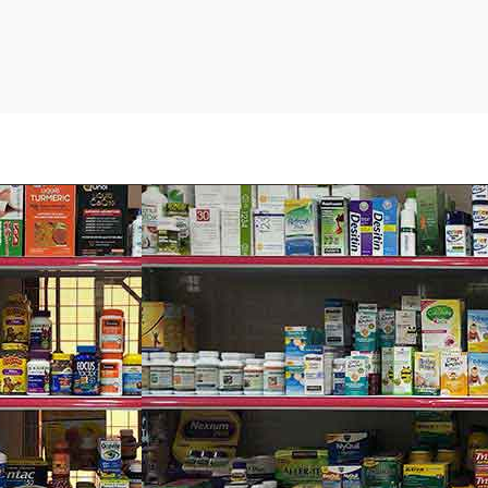
Dao cạo này được hoạt động rung mượt mà giúp giảm ma sát để dao
cạo trượt trên da trơn tru hơn.