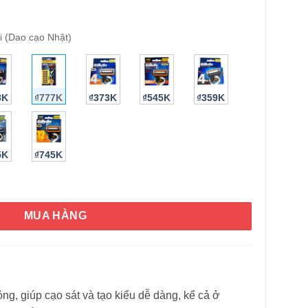
i (Dao cạo Nhật)
8K
₫777K
₫373K
₫545K
₫359K
5K
₫745K
HÌNH THẬT
5+1 Power nội địa Nhật Bản (kèm 6 lưỡi) số lượng
MUA HÀNG
ỏng, giúp cạo sát và tạo kiểu dễ dàng, kể cả ở