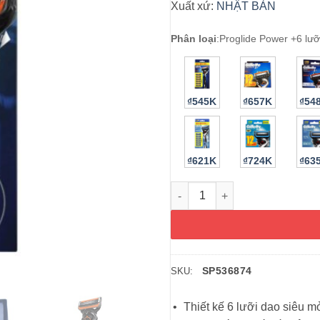
Xuất xứ:
NHẬT BẢN
Phân loại
:
Proglide Power +6 lưỡ
₫545K
₫657K
₫54
₫621K
₫724K
₫63
Dao cạo râu Gillette Proglide 
SP536874
SKU:
Thiết kế 6 lưỡi dao siêu m