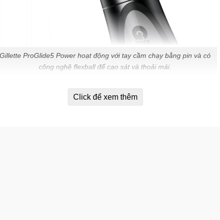
Gillette ProGlide5 Power hoạt động với tay cầm chạy bằng pin và có
công nghệ flexball để cạo sát và thoải mái.
Click để xem thêm