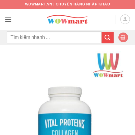
Bỏ
WOWMART.VN | CHUYÊN HÀNG NHẬP KHẨU
qua
nội
dung
Tìm
kiếm: