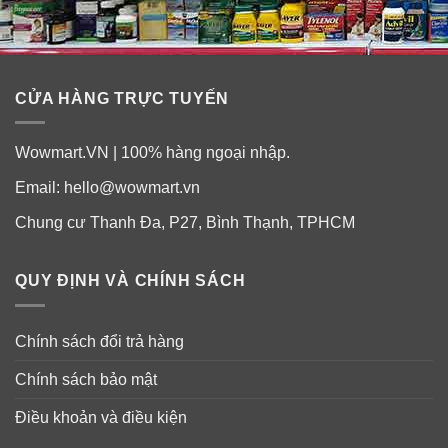
thủy phân Vital Proteins Collagen Peptides
Người đang có dấu hiệu lão hóa: da chảy xệ, xuất
hiện nếp nhăn, bị tối màu, không đều màu, sạm nám,
tàn nhang…
CỬA HÀNG TRỰC TUYẾN
Người bị vấn đề về xương khớp như: loãng xương,
viêm đau khớp, bị tổn thương dây chằng, sụn, gân…
Wowmart.VN | 100% hàng ngoại nhập.
Người có da khô sần, da độc, vết thương lâu lành.
Email:
hello@wowmart.vn
Tóc bị hư tổn, dễ chẻ ngọn, đứt, rụng. Móng giòn, dễ
Chung cư Thanh Đa, P27, Bình Thạnh, TPHCM
gãy ngang, có nhiều vân sần sùi…
Người muốn duy trì vẻ đẹp, nét thanh xuân, chống
QUY ĐỊNH VÀ CHÍNH SÁCH
lão hóa, ngăn già sớm.
Người cần bảo vệ sức khỏe, phòng ngừa bệnh tật,
Chính sách đổi trả hàng
ngăn các bệnh về xương khớp…
Chính sách bảo mật
Điều khoản và điều kiện