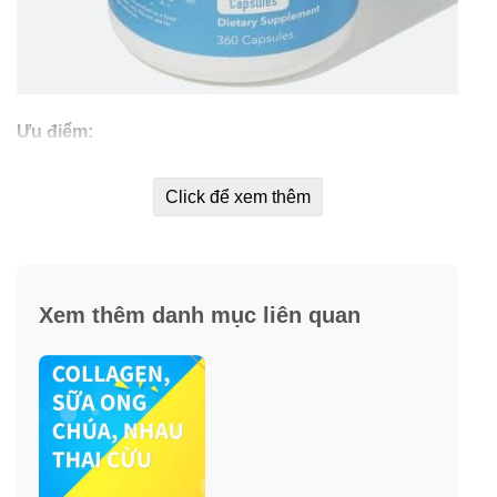
Ưu điểm:
3.3g (3300mg) collagen mỗi khẩu phần (6 viên) –
giúp hỗ trợ cơ thể khỏe mạnh, dẻo dai và tăng
Click để xem thêm
cường sức khỏe tổng thể.
Hỗ trợ tóc, da, móng và khớp khỏe mạnh.
Được tiêu hóa và hấp thụ nhanh chóng bởi cơ thể để
Xem thêm danh mục liên quan
phát huy lợi ích tối đa.
1 thành phần đơn giản – collagen peptide từ bò ăn
cỏ.
Không chứa gluten, sữa và đường – Phù hợp với
chế độ ăn kiêng của Paleo + Keto.