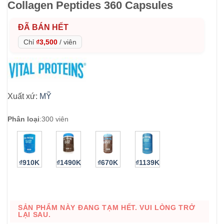
Collagen Peptides 360 Capsules
ĐÃ BÁN HẾT
Chỉ
₫3,500
/
viên
Xuất xứ:
MỸ
Phân loại
:
300 viên
₫910K
₫1490K
₫670K
₫1139K
SẢN PHẨM NÀY ĐANG TẠM HẾT. VUI LÒNG TRỞ
LẠI SAU.