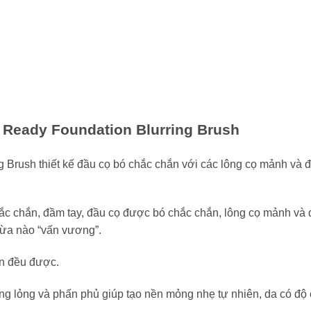
e Ready Foundation Blurring Brush
 Brush thiết kế đầu cọ bó chắc chắn với các lông cọ mảnh và 
c chắn, đầm tay, đầu cọ được bó chắc chắn, lông cọ mảnh và đề
thừa nào “vấn vương”.
ền đều được.
g lỏng và phấn phủ giúp tạo nền mỏng nhẹ tự nhiên, da có độ 