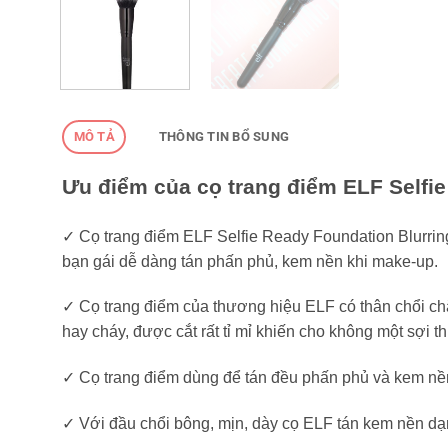
MÔ TẢ
THÔNG TIN BỔ SUNG
Ưu điểm của cọ trang điểm ELF Selfi
✓ Cọ trang điểm ELF Selfie Ready Foundation Blurring
bạn gái dễ dàng tán phấn phủ, kem nền khi make-up.
✓ Cọ trang điểm của thương hiệu ELF có thân chổi chắ
hay cháy, được cắt rất tỉ mỉ khiến cho không một sợi 
✓ Cọ trang điểm dùng để tán đều phấn phủ và kem n
✓ Với đầu chổi bông, mịn, dày cọ ELF tán kem nền dạn