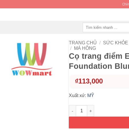
Chín
Tìm
kiếm:
TRANG CHỦ
/
SỨC KHỎE 
/
MÁ HỒNG
Cọ trang điểm E
Foundation Blu
₫
113,000
Xuất xứ:
MỸ
Cọ trang điểm ELF Selfie Rea