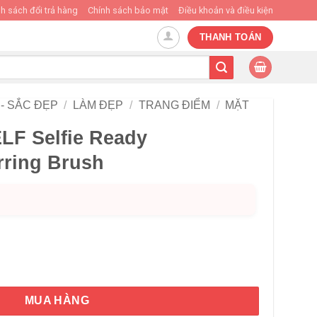
h sách đổi trả hàng
Chính sách bảo mật
Điều khoản và điều kiện
THANH TOÁN
- SẮC ĐẸP
/
LÀM ĐẸP
/
TRANG ĐIỂM
/
MẶT
LF Selfie Ready
rring Brush
dy Foundation Blurring Brush số lượng
MUA HÀNG