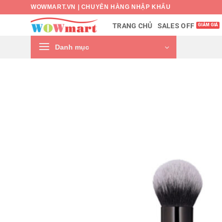
Bỏ
WOWMART.VN | CHUYÊN HÀNG NHẬP KHẨU
qua
SALES OFF
TRANG CHỦ
nội
dung
Danh mục