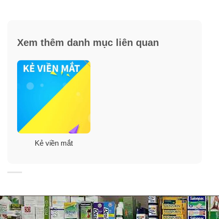
Bút kẻ mắt kiss me chính là người bạn TRUNG
THÀNH của bạn:
Xem thêm danh mục liên quan
➣ Đi bơi, đi mưa –
không trôi
.
➣ Ra đường cả ngày về nhà – đôi mắt trông như mới
Makeup.
➣ Thậm chí, khi phải khóc vì “một ai đó” – Kiss me vẫn
luôn bên bạn.
Kẻ viền mắt