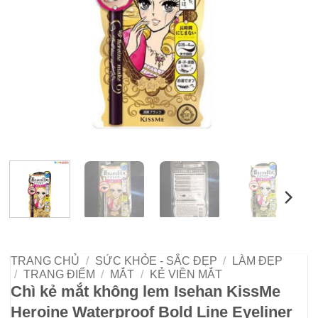
TRANG CHỦ
/
SỨC KHỎE - SẮC ĐẸP
/
LÀM ĐẸP
/
TRANG ĐIỂM
/
MẮT
/
KẺ VIỀN MẮT
Chì kẻ mắt không lem Isehan KissMe
Heroine Waterproof Bold Line Eyeliner