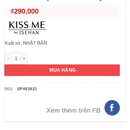
₫
290,000
Xuất xứ:
NHẬT BẢN
Chì kẻ mắt không lem Isehan KissMe Heroine Waterproof Bold L
MUA HÀNG
SP493921
SKU:
Xem thêm trên FB