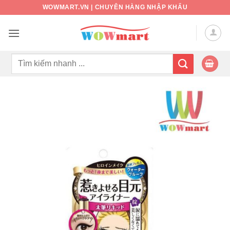
Bỏ
WOWMART.VN | CHUYÊN HÀNG NHẬP KHẨU
qua
nội
dung
Tìm
kiếm: