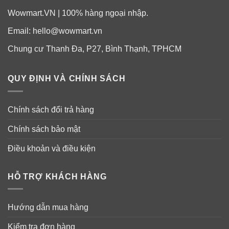
Wowmart.VN | 100% hàng ngoại nhập.
Email:
hello@wowmart.vn
Huớng dẫn sử dụng bột Protein và men vi
Chung cư Thanh Đa, P27, Bình Thạnh, TPHCM
sinh cho bé Amazing Grass Kidz
Superfood Protein + Probiotics
QUY ĐỊNH VÀ CHÍNH SÁCH
Dành cho trẻ em 4+ (từ 4 tuổi trở lên).
Chính sách đổi trả hàng
Một muỗng bột pha với 177ml nước, hoặc sữa, hoặc
nước trái cây.
Chính sách bảo mật
Bạn cũng có thể trộn 1 muỗng bột này với thức ăn cho
Điều khoản và điều kiện
trẻ dùng.
HỖ TRỢ KHÁCH HÀNG
Hướng dẫn mua hàng
Kiểm tra đơn hàng