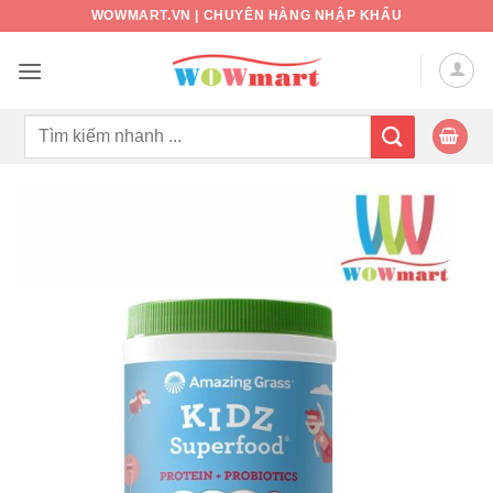
Bỏ
WOWMART.VN | CHUYÊN HÀNG NHẬP KHẨU
qua
nội
dung
Tìm
kiếm: