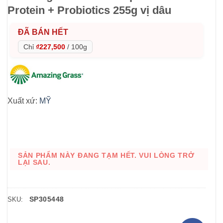
Protein + Probiotics 255g vị dâu
ĐÃ BÁN HẾT
Chỉ
₫227,500
/
100g
Xuất xứ:
MỸ
SẢN PHẨM NÀY ĐANG TẠM HẾT. VUI LÒNG TRỞ
LẠI SAU.
SP305448
SKU: