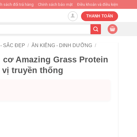
h sách đổi trả hàng
Chính sách bảo mật
Điều khoản và điều kiện
THANH TOÁN
- SẮC ĐẸP
/
ĂN KIÊNG - DINH DƯỠNG
/
u cơ Amazing Grass Protein
vị truyền thống