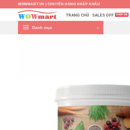
Bỏ
WOWMART.VN | CHUYÊN HÀNG NHẬP KHẨU
qua
SALES OFF
TRANG CHỦ
nội
dung
Danh mục