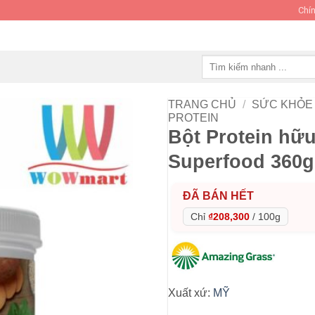
Chín
Tìm
kiếm:
TRANG CHỦ
/
SỨC KHỎE 
PROTEIN
Bột Protein hữ
Superfood 360g 
ĐÃ BÁN HẾT
Chỉ
₫208,300
/
100g
Xuất xứ:
MỸ