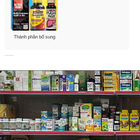
➣ Không hương liệu.
➣ 1 Gói có thể cấp nước nhanh gấp 2-3 lần nếu ban chỉ
dùng mỗi nước lọc.
Thành phần bổ sung
➣ Điện giải gấp 3 lần các loại nước thể thao truyền
thống.
➣ Cung cấp 5 Vitamin thiết yếu như Vitamin B3, B5, B6,
B12 và Vitamin C.
Lợi ích của việc điện giải bù nước bù
khoáng: