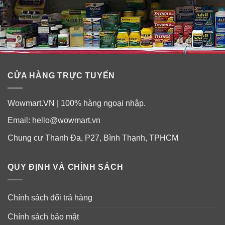
✓
Cải thiện hiệu quả làm việc
✓
Tối ưu hóa các chuyến đi
✓
Cải thiện tinh thần minh mẫn.
CỬA HÀNG TRỰC TUYẾN
✓
Giảm các dấu hiệu lão hóa
Wowmart.VN | 100% hàng ngoại nhập.
Email:
hello@wowmart.vn
Chung cư Thanh Đa, P27, Bình Thạnh, TPHCM
QUY ĐỊNH VÀ CHÍNH SÁCH
Thành phần bột điện giải Liquid I.V.
Hydration Multiplier
Chính sách đổi trả hàng
Chính sách bảo mật