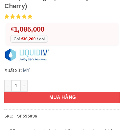
Cherry)
₫
1,085,000
Chỉ
₫36,200
/
gói
Xuất xứ:
MỸ
Bột điện giải Liquid I.V. Hydration Multiplier 30 gói (Strawberr
MUA HÀNG
SP555096
SKU: