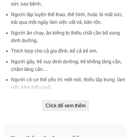
sức sau bệnh.
Người tập luyện thể thao, thể hình, hoặc bị mất sức,
trải qua một ngày làm việc vất vả, bận rộn.
Người ăn chay, ăn kiêng bị thiếu chất cần bổ sung
dinh dưỡng.
Thích hợp cho cả gia đình, kể cả trẻ em.
Người gầy, trẻ suy dinh dưỡng, trẻ không tăng cân,
chậm tăng cân…
Người có cơ thể yếu ớt, mệt mỏi, thiếu tập trung, làm
việc kém hiệu quả.
Người có hệ miễn dịch yếu, hay ốm vặt, ăn không
ngon miệng, hay bị đầy bụng.
Click để xem thêm