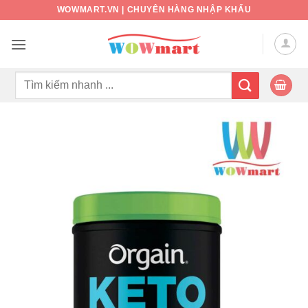
Bỏ
WOWMART.VN | CHUYÊN HÀNG NHẬP KHẨU
qua
nội
dung
Tìm
kiếm: