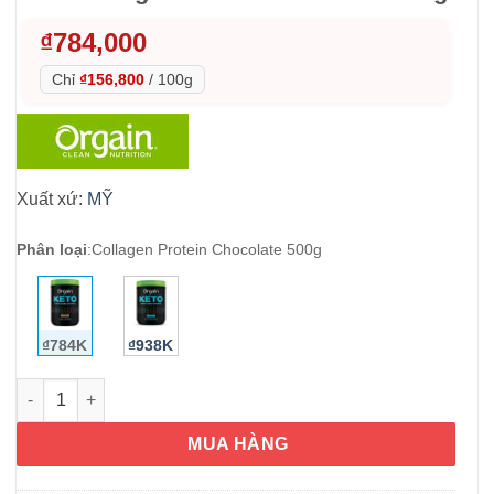
₫
784,000
Chỉ
₫156,800
/
100g
Xuất xứ:
MỸ
Phân loại
:
Collagen Protein Chocolate 500g
₫784K
₫938K
Bột Collagen Protein hữu cơ Orgain Keto Collagen Protein Cho
MUA HÀNG