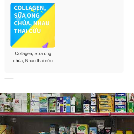
Collagen, Sữa ong
chúa, Nhau thai cừu
Không có hương vị.
Bạn có thể khuấy đều Orgain Collagen Peptides với
nước lọc và uống hay trộn nó với các món ăn (ví dụ như
salad, cơm, súp…), hoặc kết hợp nó các thức uống
dạng Shake, sinh tố…. Bạn cũng có thể pha với công
thức làm bánh và nướng chúng lên.
Bới vì bột Collagen Peptides Orgain này không có mùi