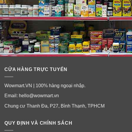
vị nên bạn rất dễ kết hợp với thức ăn hay nước uống
yêu thích của bạn như cà phê, bột yến mạch, sinh tố,
làm bánh nướng… Hãy thưởng thức bất kỳ cách nào
bạn thích nhé!
CỬA HÀNG TRỰC TUYẾN
Wowmart.VN | 100% hàng ngoại nhập.
Email:
hello@wowmart.vn
Chung cư Thanh Đa, P27, Bình Thạnh, TPHCM
QUY ĐỊNH VÀ CHÍNH SÁCH