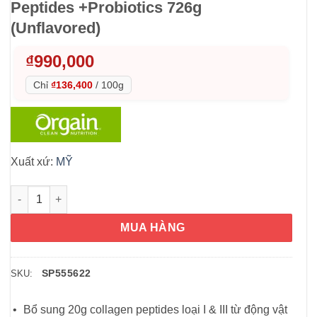
Peptides +Probiotics 726g
(Unflavored)
₫
990,000
Chỉ
₫136,400
/
100g
Xuất xứ:
MỸ
Bột Collagen Orgain Collagen Peptides +Probiotics 726g (Unfl
MUA HÀNG
SP555622
SKU:
Bổ sung 20g collagen peptides loại I & III từ động vật