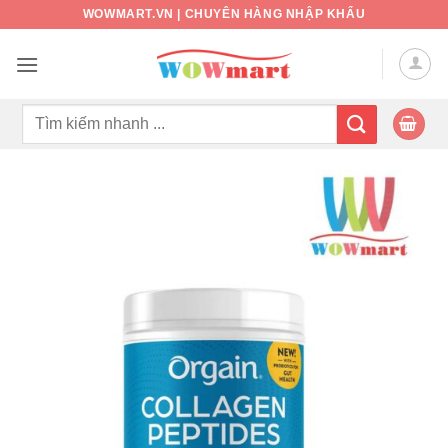
Bỏ
WOWMART.VN | CHUYÊN HÀNG NHẬP KHẨU
qua
nội
dung
Tìm
kiếm: