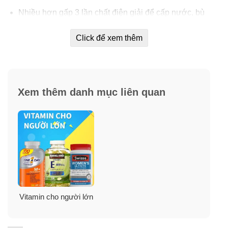
Nhiều hơn gấp 3 lần chất điện giải để cấp nước, bù
nước, bù khoáng cho cơ thể bạn.
Click để xem thêm
Mạnh mẽ hơn gấp 5 lần so với các thương hiệu
nước vitamin hàng đầu.
Nhiều chất điện giải hơn gấp 3 lần các thức uống thể
thao hàng đầu.
Xem thêm danh mục liên quan
Nhiều chất chống oxy hóa hơn đồ uống tăng cường
miễn dịch hàng đầu.
Không đường, không natri.
Bột uống trái cây hòa tan Eco Drink Multivitamin giúp cơ
thể bạn khỏe khoắn, lấy lại tinh thần và sức lực. Đặc
biệt chúng không đường và không chất kích thích. Bột
Vitamin trái cây EcoDrink Multivitamin có 4 hương vị để
Vitamin cho người lớn
bạn cảm thấy thú vị và không bị ngán khi dùng mỗi
ngày. Đó là cam, dâu, lựu đỏ và Blueberry, Đào và Xoài.