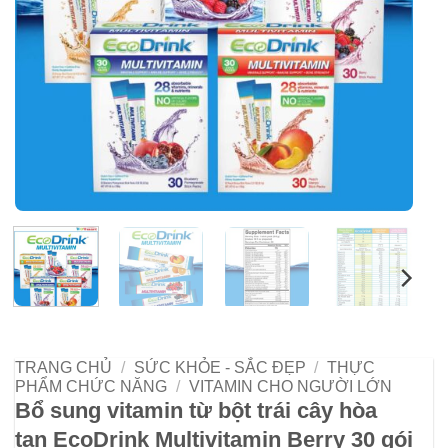
TRANG CHỦ
/
SỨC KHỎE - SẮC ĐẸP
/
THỰC
PHẨM CHỨC NĂNG
/
VITAMIN CHO NGƯỜI LỚN
Bổ sung vitamin từ bột trái cây hòa
tan EcoDrink Multivitamin Berry 30 gói