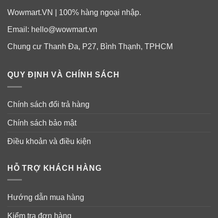
Công dụng bột trái cây hòa tan EcoDrink
Multivitamin
Wowmart.VN | 100% hàng ngoại nhập.
✓
Cung cấp Vitamin, khoáng chất và bù nước cho cơ
Email:
hello@wowmart.vn
thể luôn khỏe mạnh.
Chung cư Thanh Đa, P27, Bình Thạnh, TPHCM
✓
Thúc đẩy quá trình hydrat hóa giúp cơ thể bạn không
QUY ĐỊNH VÀ CHÍNH SÁCH
bị mất nước do vận động nhiều hay bị căng thẳng.
✓
Tăng cường hệ miễn dịch để phòng ngừa và đối phó
Chính sách đổi trả hàng
bệnh tật.
Chính sách bảo mật
✓
Nâng cao sức khỏe dẻo dai cho xương và ngăn sâu
Điều khoản và điều kiện
răng vì không chứa đường.
✓
Không Gluten, không hương vị hay màu sắc nhân
HỖ TRỢ KHÁCH HÀNG
tạo.
Hướng dẫn mua hàng
Kiểm tra đơn hàng