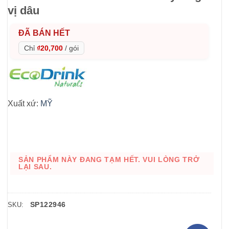
vị dâu
ĐÃ BÁN HẾT
Chỉ
₫20,700
/
gói
Xuất xứ:
MỸ
SẢN PHẨM NÀY ĐANG TẠM HẾT. VUI LÒNG TRỞ
LẠI SAU.
SP122946
SKU: