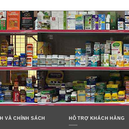
min K?
iên quan đến mối quan hệ của nó với canxi. Nghiên cứu đã chỉ 
 (MGP). Protein này phụ thuộc vitamin K và phải được carboxyl 
H VÀ CHÍNH SÁCH
HỖ TRỢ KHÁCH HÀNG
l. Các nghiên cứu đã phát hiện ra rằng MGP không được carboxy