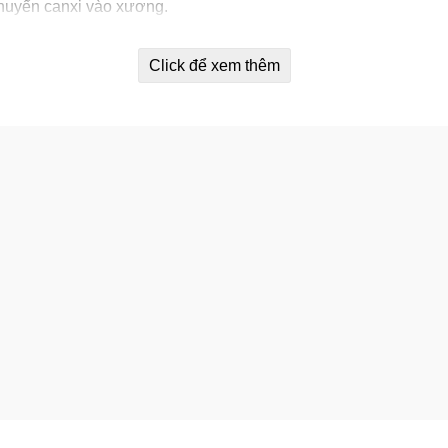
chuyển canxi vào xương.
ạnh.
Click để xem thêm