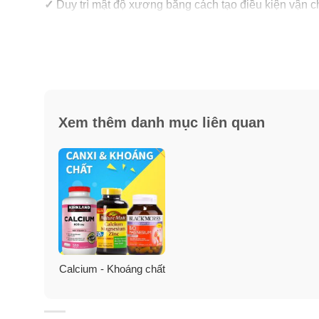
✓
Duy trì mật độ xương bằng cách tạo điều kiện vận 
✓
Thúc đẩy một trái tim và hệ thống mạch máu khỏe m
✓
Hỗ trợ sức khỏe động mạch và xương khỏe mạnh.
✓
Bao gồm các dạng sinh học của vitamin K1 và K2.
Xem thêm danh mục liên quan
✓
Hiệu quả tác dụng duy trì trong thời gian 24 giờ.
✓
Bổ sung chế độ ăn uống hàng ngày.
✓
Chỉ dùng mỗi ngày 1 viên, quá đơn giản.
✓
Không biến đổi gen (Non-GMO).
Calcium - Khoáng chất