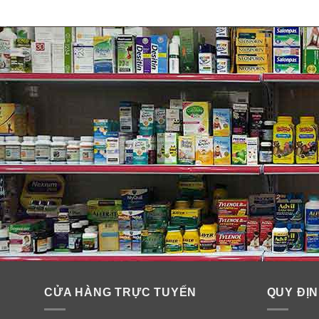
Tại sao bạn phải bổ sung Vita
Giải pháp mà vitamin K hỗ trợ xương và động mạch có l
chức năng của một protein gọi là ma trận Gla-protein
CỬA HÀNG TRỰC TUYẾN
QUY ĐỊN
Nếu không có đủ vitamin K, MGP vẫn không khử carboxy