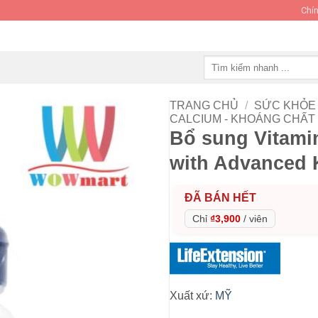
Chín
Tìm
kiếm:
TRANG CHỦ
/
SỨC KHỎE 
CALCIUM - KHOÁNG CHẤT
Bổ sung Vitamin
with Advanced 
ĐÃ BÁN HẾT
Chỉ
₫3,900
/
viên
Xuất xứ:
MỸ