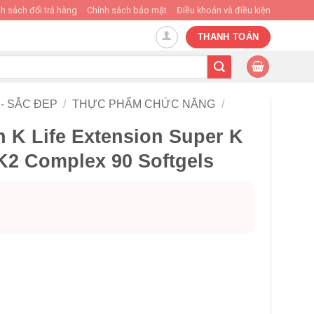
h sách đổi trả hàng
Chính sách bảo mật
Điều khoản và điều kiện
THANH TOÁN
- SẮC ĐẸP
/
THỰC PHẨM CHỨC NĂNG
/
 K Life Extension Super K
K2 Complex 90 Softgels