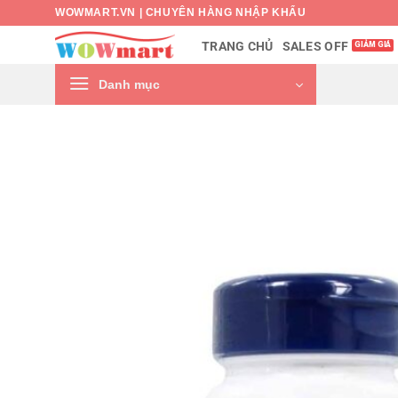
Bỏ
WOWMART.VN | CHUYÊN HÀNG NHẬP KHẨU
qua
SALES OFF
TRANG CHỦ
nội
dung
Danh mục