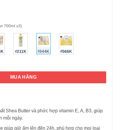
et 700ml x3)
HÌNH THẬT
4K
₫211K
₫544K
₫566K
dvanced Moisture Renewal Blend Body Wash 700ml x3 số lượng
MUA HÀNG
ất Shea Butter và phức hợp vitamin E, A, B3, giúp
 mỗi ngày.
e giúp giữ ẩm lên đến 24h, phù hợp cho mọi loại