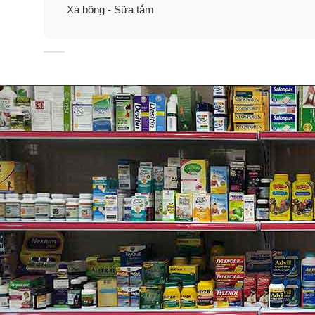
Xà bông - Sữa tắm
– Độ dưỡng ẩm của Olay Ultra Moisture Shea Butter đ
– Loại bỏ các tế bào chết trên da, tình trạng da bong 
– Công thức làm sạch da nhẹ nhàng, thích hợp với mọi