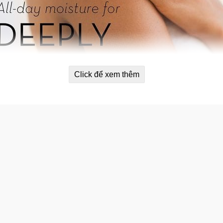
Click để xem thêm
ây đậu mỡ, viatmin E, A, B13.
ần so với các loại sữa tắm thông thường.
ừ bơ hạt mỡ thấm sâu gấp 10 lần vào sâu trong da, giúp làm sạ