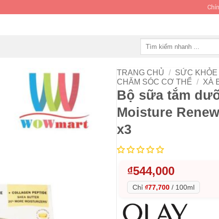
Chín
Tìm
kiếm:
TRANG CHỦ
/
SỨC KHỎE 
CHĂM SÓC CƠ THỂ
/
XÀ 
Bộ sữa tắm dưỡ
Moisture Renew
x3
₫
544,000
Chỉ
₫77,700
/
100ml