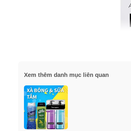
Xem thêm danh mục liên quan
Ưu điểm:
– Thành phần chủ yếu chiết xuất bơ Shea butter, hạt c
– Làm sạch da, dưỡng ẩm chuyên sâu hiệu quả gấp 7 l
– Công nghệ Lock-in-Moisture đưa những dưỡng chất t
nên mềm mại, mịn màng.