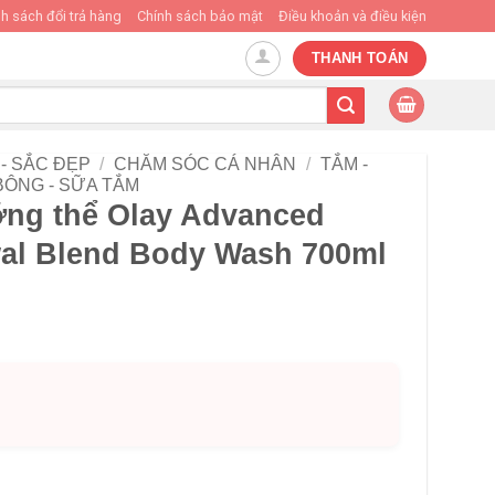
h sách đổi trả hàng
Chính sách bảo mật
Điều khoản và điều kiện
THANH TOÁN
- SẮC ĐẸP
/
CHĂM SÓC CÁ NHÂN
/
TẮM -
BÔNG - SỮA TẮM
ng thể Olay Advanced
al Blend Body Wash 700ml