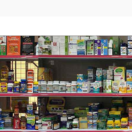
ược chứng minh tốt hơn gấp 7 lần so với những loại sữa tắm 
tróc, sần sùi. Lưu mùi hương thơm nhẹ tự nhiên suốt cả ngày dài.
 loại da, kể cả da nhạy cảm.