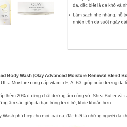
da, đặc biệt là da khô và 
Làm sạch nhẹ nhàng, hỗ trợ
nhiên trên da suốt ngày dài
nced Body Wash
(
Olay Advanced Moisture Renewal Blend Bo
tra Moisture cung cấp vitamin E, A, B3, giúp nuôi dưỡng da từ
ấp thêm 20% dưỡng chất dưỡng ẩm cùng với Shea Butter và các
ưỡng ẩm sâu giúp da bạn trông tươi trẻ, khỏe khoắn hơn.
y Wash phù hợp cho mọi loại da, đặc biệt là những người da k