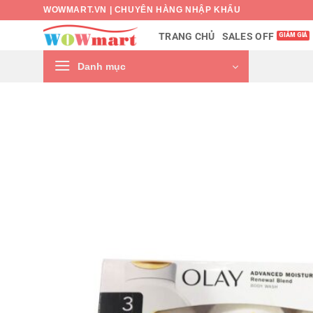
Bỏ
WOWMART.VN | CHUYÊN HÀNG NHẬP KHẨU
qua
SALES OFF
TRANG CHỦ
nội
dung
Danh mục