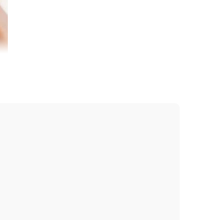
ch da, cung cấp độ ẩm, biến hóa làn da khô trở